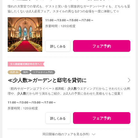
憧れの大聖堂での挙式も、ゲストと笑い合う開放的なガーデンパーティも、どちらも妥
協したくないお2人必見フェア。スタイルの異なる2つの会場を一度に体験して☆
11:00～
13:00～
15:00～
17:00～
120分程度
フェア予約
詳しくみる
残席
無料
リアルタイム予約
≪少人数≫ガーデンと邸宅を貸切に
〈館内やガーデンはプライベート感満載〉
少人数
ウエディングだからこそわりたいお料
理や、
少人数
だから叶う演出もご紹介。お2人の予算に合わせた見積もりもご提案！
11:00～
13:00～
15:00～
17:00～
120分程度
フェア予約
詳しくみる
同日開催の他のフェアを見る(5件)