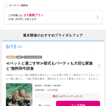
オンライン相談会
少人数割プラン
この式場には
（20名 48万円）があります
週末開催のおすすめブライダルフェア
8/15
(土)
残席
無料
リアルタイム予約
≪ペットと過ごすW≫挙式もパーティも大切な家族
と*無料和牛試食
大切なペットと一緒に結婚式を迎えたい、そんな想いが叶う！挙式もパーティもペット
と一緒に過ごし、一緒に写真を撮る、演出のひとつとして参加してもらう、そんなこと
も可能☆
09:00～
13:00～
16:30～
120分程度
最近1人がチェックしました
フェア予約
詳しくみる