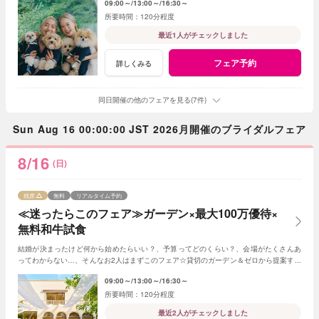
09:00～
13:00～
16:30～
120分程度
最近1人がチェックしました
フェア予約
詳しくみる
同日開催の他のフェアを見る(7件)
Sun Aug 16 00:00:00 JST 2026月開催のブライダルフェア
8/16
(日)
残席
無料
リアルタイム予約
≪迷ったらこのフェア≫ガーデン×最大100万優待×
無料和牛試食
結婚が決まったけど何から始めたらいい？、予算ってどのくらい？、会場がたくさんあ
ってわからない…、そんなお2人はまずこのフェア☆貸切のガーデン＆ゼロから提案する
ジャルダンからはじめよう！
09:00～
13:00～
16:30～
120分程度
最近2人がチェックしました