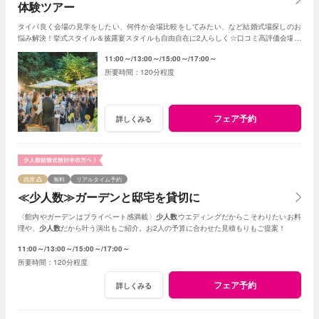
体験ツアー
タイパ良く会場の見学をしたい、何件か会場比較をしてみたい、など結婚式場探しのお
悩み解決！挙式スタイル＆披露宴スタイルも自由自在に2人らしく☆口コミ高評価会場を
まとめて見学
11:00～
13:00～
15:00～
17:00～
120分程度
フェア予約
詳しくみる
残席
無料
リアルタイム予約
≪少人数≫ガーデンと邸宅を貸切に
〈館内やガーデンはプライベート感満載〉
少人数
ウエディングだからこそわりたいお料
理や、
少人数
だから叶う演出もご紹介。お2人の予算に合わせた見積もりもご提案！
11:00～
13:00～
15:00～
17:00～
120分程度
フェア予約
詳しくみる