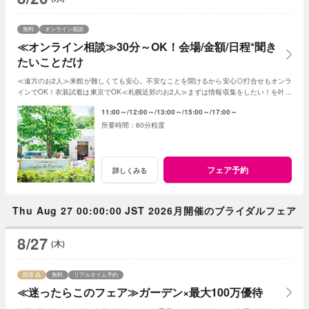
無料
オンライン相談
≪オンライン相談≫30分～OK！会場/金額/日程*聞き
たいことだけ
≪遠方のお2人≫来館が難しくても安心。不安なことを聞けるから安心◎打合せもオンラ
インでOK！衣装試着は東京でOK≪札幌近郊のお2人≫まずは情報収集をしたい！を叶え
る。2人に合った見積もその場で知れるから安心
11:00～
12:00～
13:00～
15:00～
17:00～
60分程度
フェア予約
詳しくみる
Thu Aug 27 00:00:00 JST 2026月開催のブライダルフェア
8/27
(木)
残席
無料
リアルタイム予約
≪迷ったらこのフェア≫ガーデン×最大100万優待