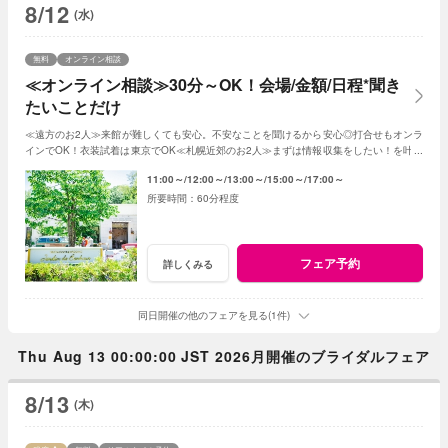
8/12
(水)
無料
オンライン相談
≪オンライン相談≫30分～OK！会場/金額/日程*聞き
たいことだけ
≪遠方のお2人≫来館が難しくても安心。不安なことを聞けるから安心◎打合せもオンラ
インでOK！衣装試着は東京でOK≪札幌近郊のお2人≫まずは情報収集をしたい！を叶え
る。2人に合った見積もその場で知れるから安心
11:00～
12:00～
13:00～
15:00～
17:00～
60分程度
フェア予約
詳しくみる
同日開催の他のフェアを見る(1件)
Thu Aug 13 00:00:00 JST 2026月開催のブライダルフェア
8/13
(木)