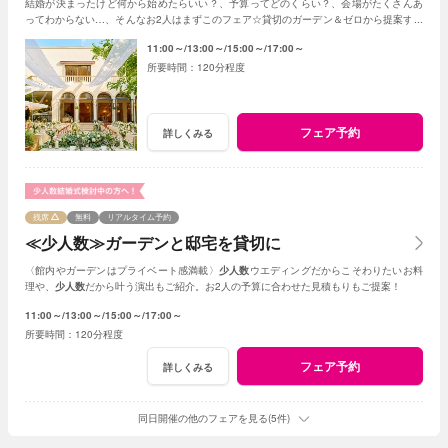
結婚が決まったけど何から始めたらいい？、予算ってどのくらい？、会場がたくさんあ
ってわからない…、そんなお2人はまずこのフェア☆貸切のガーデン＆ゼロから提案する
ジャルダンからはじめよう！
11:00～
13:00～
15:00～
17:00～
120分程度
フェア予約
詳しくみる
残席
無料
リアルタイム予約
≪少人数≫ガーデンと邸宅を貸切に
〈館内やガーデンはプライベート感満載〉
少人数
ウエディングだからこそわりたいお料
理や、
少人数
だから叶う演出もご紹介。お2人の予算に合わせた見積もりもご提案！
11:00～
13:00～
15:00～
17:00～
120分程度
フェア予約
詳しくみる
同日開催の他のフェアを見る(5件)