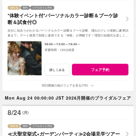
残席
無料
リアルタイム予約
*体験イベント付*パーソナルカラー診断＆ブーケ診
断＆試食付◎
自分に似合うがわかるパーソナルカラー診断＆ブーケ診断、憧れのドレス体験に豪華試
食まで。デート感覚で気軽に参加できる「体験」が満載です！理想の結婚式を楽しく見
つけよう！
09:00～
13:00～
16:30～
120分程度
フェア予約
詳しくみる
同日開催の他のフェアを見る(7件)
Mon Aug 24 00:00:00 JST 2026月開催のブライダルフェア
8/24
(月)
残席
無料
リアルタイム予約
≪大聖堂挙式×ガーデンパーティ≫2会場見学ツアー