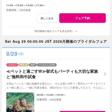
11:00～
13:00～
15:00～
17:00～
120分程度
フェア予約
詳しくみる
同日開催の他のフェアを見る(5件)
Sat Aug 29 00:00:00 JST 2026月開催のブライダルフェア
8/29
(土)
イチオシ
残席
無料
リアルタイム予約
≪ペットと過ごすW≫挙式もパーティも大切な家族
と*無料和牛試食
大切なペットと一緒に結婚式を迎えたい、そんな想いが叶う！挙式もパーティもペット
と一緒に過ごし、一緒に写真を撮る、演出のひとつとして参加してもらう、そんなこと
も可能☆
09:00～
13:00～
16:30～
120分程度