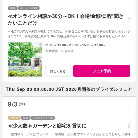
無料
オンライン相談
≪オンライン相談≫30分～OK！会場/金額/日程*聞き
たいことだけ
≪遠方のお2人≫来館が難しくても安心。不安なことを聞けるから安心◎打合せもオンラ
インでOK！衣装試着は東京でOK≪札幌近郊のお2人≫まずは情報収集をしたい！を叶え
る。2人に合った見積もその場で知れるから安心
11:00～
12:00～
13:00～
15:00～
17:00～
60分程度
フェア予約
詳しくみる
Thu Sep 03 00:00:00 JST 2026月開催のブライダルフェア
9/3
(木)
残席
無料
リアルタイム予約
≪少人数≫ガーデンと邸宅を貸切に
〈館内やガーデンはプライベート感満載〉少人数ウエディングだからこそわりたいお料