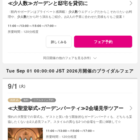
≪少人数≫ガーデンと邸宅を貸切に
〈館内やガーデンはプライベート感満載〉
少人数
ウエディングだからこそわりたいお料
理や、
少人数
だから叶う演出もご紹介。お2人の予算に合わせた見積もりもご提案！
11:00～
13:00～
15:00～
17:00～
120分程度
フェア予約
詳しくみる
同日開催の他のフェアを見る(5件)
Tue Sep 01 00:00:00 JST 2026月開催のブライダルフェア
9/1
(火)
残席
無料
リアルタイム予約
≪大聖堂挙式×ガーデンパーティ≫2会場見学ツアー
憧れの大聖堂での挙式も、ゲストと笑い合う開放的なガーデンパーティも、どちらも妥
協したくないお2人必見フェア。スタイルの異なる2つの会場を一度に体験して☆
11:00～
13:00～
15:00～
17:00～
120分程度