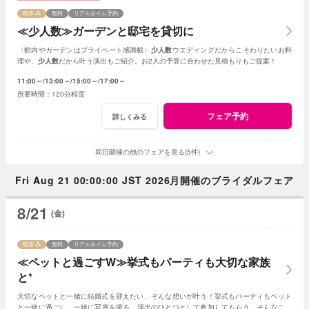
残席
無料
リアルタイム予約
≪少人数≫ガーデンと邸宅を貸切に
〈館内やガーデンはプライベート感満載〉
少人数
ウエディングだからこそわりたいお料
理や、
少人数
だから叶う演出もご紹介。お2人の予算に合わせた見積もりもご提案！
11:00～
13:00～
15:00～
17:00～
120分程度
フェア予約
詳しくみる
同日開催の他のフェアを見る(5件)
Fri Aug 21 00:00:00 JST 2026月開催のブライダルフェア
8/21
(金)
残席
無料
リアルタイム予約
≪ペットと過ごすW≫挙式もパーティも大切な家族
と*
大切なペットと一緒に結婚式を迎えたい、そんな想いが叶う！挙式もパーティもペット
と一緒に過ごし、一緒に写真を撮る、演出のひとつとして参加してもらう、そんなこと