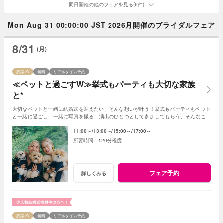
同日開催の他のフェアを見る(6件)
Mon Aug 31 00:00:00 JST 2026月開催のブライダルフェア
8/31
(月)
残席
無料
リアルタイム予約
≪ペットと過ごすW≫挙式もパーティも大切な家族
と*
大切なペットと一緒に結婚式を迎えたい、そんな想いが叶う！挙式もパーティもペット
と一緒に過ごし、一緒に写真を撮る、演出のひとつとして参加してもらう、そんなこと
も可能☆
11:00～
13:00～
15:00～
17:00～
120分程度
フェア予約
詳しくみる
残席
無料
リアルタイム予約