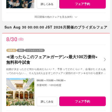
フェア予約
詳しくみる
同日開催の他のフェアを見る(6件)
Sun Aug 30 00:00:00 JST 2026月開催のブライダルフェア
8/30
(日)
残席
無料
リアルタイム予約
≪迷ったらこのフェア≫ガーデン×最大100万優待×
無料和牛試食
結婚が決まったけど何から始めたらいい？、予算ってどのくらい？、会場がたくさんあ
ってわからない…、そんなお2人はまずこのフェア☆貸切のガーデン＆ゼロから提案する
ジャルダンからはじめよう！
09:00～
13:00～
16:30～
120分程度
フェア予約
詳しくみる