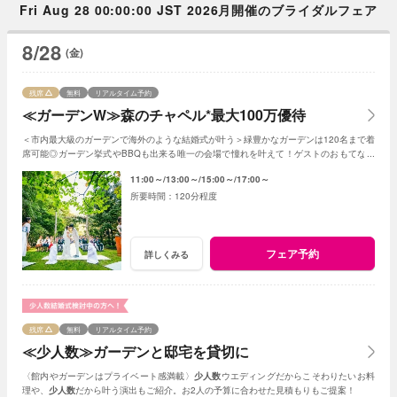
Fri Aug 28 00:00:00 JST 2026月開催のブライダルフェア
8/28
(金)
残席
無料
リアルタイム予約
≪ガーデンW≫森のチャペル*最大100万優待
＜市内最大級のガーデンで海外のような結婚式が叶う＞緑豊かなガーデンは120名まで着
席可能◎ガーデン挙式やBBQも出来る唯一の会場で憧れを叶えて！ゲストのおもてなし
に使える最大100万円の特典プレゼント
11:00～
13:00～
15:00～
17:00～
120分程度
フェア予約
詳しくみる
残席
無料
リアルタイム予約
≪少人数≫ガーデンと邸宅を貸切に
〈館内やガーデンはプライベート感満載〉
少人数
ウエディングだからこそわりたいお料
理や、
少人数
だから叶う演出もご紹介。お2人の予算に合わせた見積もりもご提案！