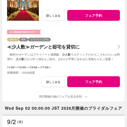
フェア予約
詳しくみる
残席
無料
リアルタイム予約
≪少人数≫ガーデンと邸宅を貸切に
〈館内やガーデンはプライベート感満載〉
少人数
ウエディングだからこそわりたいお料
理や、
少人数
だから叶う演出もご紹介。お2人の予算に合わせた見積もりもご提案！
11:00～
13:00～
15:00～
17:00～
120分程度
フェア予約
詳しくみる
同日開催の他のフェアを見る(5件)
Wed Sep 02 00:00:00 JST 2026月開催のブライダルフェア
9/2
(水)