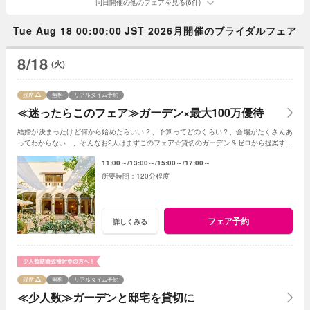
同日開催の他のフェアを見る(6件)
Tue Aug 18 00:00:00 JST 2026月開催のブライダルフェア
8/18
(火)
残席
無料
リアルタイム予約
≪迷ったらこのフェア≫ガーデン×最大100万優待
結婚が決まったけど何から始めたらいい？、予算ってどのくらい？、会場がたくさんあ
ってわからない…、そんなお2人はまずこのフェア☆貸切のガーデン＆ゼロから提案する
ジャルダンからはじめよう！
11:00～
13:00～
15:00～
17:00～
120分程度
フェア予約
詳しくみる
残席
無料
リアルタイム予約
≪少人数≫ガーデンと邸宅を貸切に