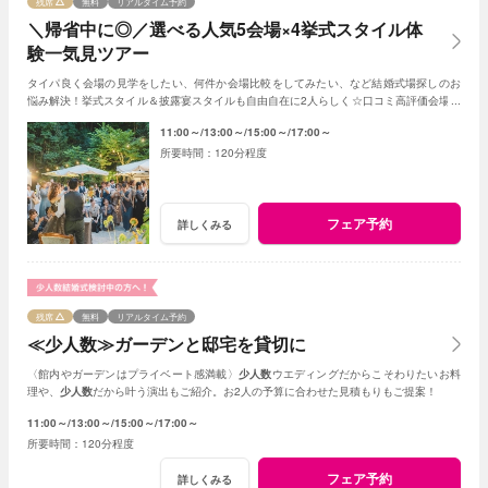
残席
無料
リアルタイム予約
＼帰省中に◎／選べる人気5会場×4挙式スタイル体
験一気見ツアー
タイパ良く会場の見学をしたい、何件か会場比較をしてみたい、など結婚式場探しのお
悩み解決！挙式スタイル＆披露宴スタイルも自由自在に2人らしく☆口コミ高評価会場を
まとめて見学
11:00～
13:00～
15:00～
17:00～
120分程度
フェア予約
詳しくみる
残席
無料
リアルタイム予約
≪少人数≫ガーデンと邸宅を貸切に
〈館内やガーデンはプライベート感満載〉
少人数
ウエディングだからこそわりたいお料
理や、
少人数
だから叶う演出もご紹介。お2人の予算に合わせた見積もりもご提案！
11:00～
13:00～
15:00～
17:00～
120分程度
フェア予約
詳しくみる