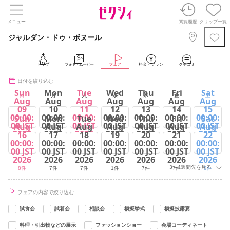
メニュー
閲覧履歴
クリップ一覧
ジャルダン・ドゥ・ボヌール
トップ
フォト・ムービー
フェア
料金・プラン
クチコミ
日付を絞り込む
Sun
Mon
Tue
Wed
Thu
Fri
Sat
日
月
火
水
木
金
土
Aug
Aug
Aug
Aug
Aug
Aug
Aug
09
10
11
12
13
14
15
00:00:
00:00:
00:00:
00:00:
00:00:
00:00:
00:00:
Sun
Mon
Tue
Wed
Thu
Fri
Sat
00 JST
00 JST
00 JST
00 JST
00 JST
00 JST
00 JST
Aug
Aug
Aug
Aug
Aug
Aug
Aug
2026
2026
2026
2026
2026
2026
2026
16
17
18
19
20
21
22
00:00:
00:00:
00:00:
00:00:
00:00:
00:00:
00:00:
8件
8件
8件
2件
8件
8件
8件
00 JST
00 JST
00 JST
00 JST
00 JST
00 JST
00 JST
2026
2026
2026
2026
2026
2026
2026
3～4週間先を見る
8件
7件
7件
1件
7件
7件
8件
フェアの内容で絞り込む
試食会
試着会
相談会
模擬挙式
模擬披露宴
料理・引出物などの展示
ファッションショー
会場コーディネート