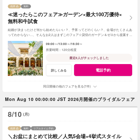
残席
無料
≪迷ったらこのフェア≫ガーデン×最大100万優待×
無料和牛試食
結婚が決まったけど何から始めたらいい？、予算ってどのくらい？、会場がたくさんあ
ってわからない…、そんなお2人はまずこのフェア☆貸切のガーデン＆ゼロから提案する
ジャルダンからはじめよう！
09:00～
13:00～
16:30～
120分程度
最近6人がチェックしました
電話予約
詳しくみる
同日開催の他のフェアを見る(7件)
Mon Aug 10 00:00:00 JST 2026月開催のブライダルフェア
8/10
(月)
残席
無料
リアルタイム予約
＼お盆にまとめて比較／人気5会場×4挙式スタイル