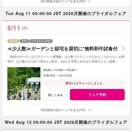
同日開催の他のフェアを見る(6件)
Tue Aug 11 00:00:00 JST 2026月開催のブライダルフェア
8/11
(火)
残席
無料
リアルタイム予約
≪少人数≫ガーデンと邸宅を貸切に*無料和牛試食付
〈館内やガーデンはプライベート感満載〉少人数ウエディングだからこそわりたいお料
理や、少人数だから叶う演出もご紹介。お2人の予算に合わせた見積もりもご提案！
09:00～
13:00～
16:30～
120分程度
最近2人がチェックしました
フェア予約
詳しくみる
同日開催の他のフェアを見る(7件)
Wed Aug 12 00:00:00 JST 2026月開催のブライダルフェア