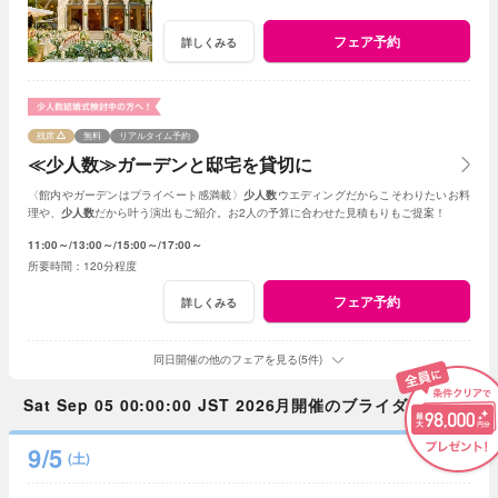
フェア予約
詳しくみる
残席
無料
リアルタイム予約
≪少人数≫ガーデンと邸宅を貸切に
〈館内やガーデンはプライベート感満載〉
少人数
ウエディングだからこそわりたいお料
理や、
少人数
だから叶う演出もご紹介。お2人の予算に合わせた見積もりもご提案！
11:00～
13:00～
15:00～
17:00～
120分程度
フェア予約
詳しくみる
同日開催の他のフェアを見る(5件)
Sat Sep 05 00:00:00 JST 2026月開催のブライダルフェア
9/5
(土)