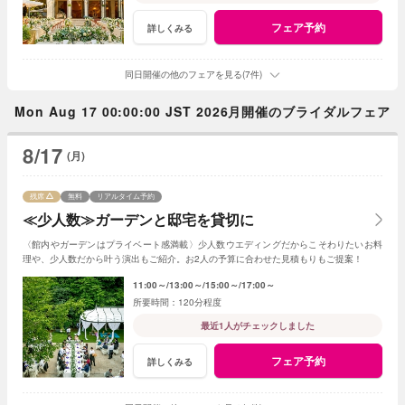
フェア予約
詳しくみる
同日開催の他のフェアを見る(7件)
Mon Aug 17 00:00:00 JST 2026月開催のブライダルフェア
8/17
(月)
残席
無料
リアルタイム予約
≪少人数≫ガーデンと邸宅を貸切に
〈館内やガーデンはプライベート感満載〉少人数ウエディングだからこそわりたいお料
理や、少人数だから叶う演出もご紹介。お2人の予算に合わせた見積もりもご提案！
11:00～
13:00～
15:00～
17:00～
120分程度
最近1人がチェックしました
フェア予約
詳しくみる