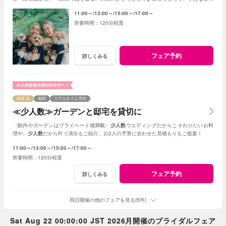
も可能☆
11:00～
13:00～
15:00～
17:00～
120分程度
フェア予約
詳しくみる
残席
無料
リアルタイム予約
≪少人数≫ガーデンと邸宅を貸切に
〈館内やガーデンはプライベート感満載〉
少人数
ウエディングだからこそわりたいお料
理や、
少人数
だから叶う演出もご紹介。お2人の予算に合わせた見積もりもご提案！
11:00～
13:00～
15:00～
17:00～
120分程度
フェア予約
詳しくみる
同日開催の他のフェアを見る(5件)
Sat Aug 22 00:00:00 JST 2026月開催のブライダルフェア