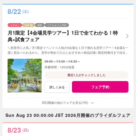
8/22
(土)
イチオシ
残席
無料
リアルタイム予約
月1限定【4会場見学ツアー】1日で全てわかる！特
典×試食フェア
＼初見学に人気／月1限定イベント☆人気の4会場を１日で巡れる見学ツアー！4会場を一
度に見比べられるから、見学が初めての人におすすめ☆絶品試食×限定特典付きで自分達
の「好き」を見つけてみて
09:00～
13:00～
16:30～
120分程度
最近1人がチェックしました
フェア予約
詳しくみる
同日開催の他のフェアを見る(7件)
Sun Aug 23 00:00:00 JST 2026月開催のブライダルフェア
8/23
(日)