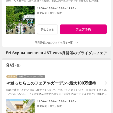
理や、少人数だから叶う演出もご紹介。お2人の予算に合わせた見積もりもご提案！
11:00～
13:00～
15:00～
17:00～
120分程度
フェア予約
詳しくみる
同日開催の他のフェアを見る(6件)
Fri Sep 04 00:00:00 JST 2026月開催のブライダルフェア
9/4
(金)
残席
無料
リアルタイム予約
≪迷ったらこのフェア≫ガーデン×最大100万優待
結婚が決まったけど何から始めたらいい？、予算ってどのくらい？、会場がたくさんあ
ってわからない…、そんなお2人はまずこのフェア☆貸切のガーデン＆ゼロから提案する
ジャルダンからはじめよう！
11:00～
13:00～
15:00～
17:00～
120分程度