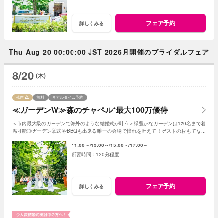
フェア予約
詳しくみる
Thu Aug 20 00:00:00 JST 2026月開催のブライダルフェア
8/20
(木)
残席
無料
リアルタイム予約
≪ガーデンW≫森のチャペル*最大100万優待
＜市内最大級のガーデンで海外のような結婚式が叶う＞緑豊かなガーデンは120名まで着
席可能◎ガーデン挙式やBBQも出来る唯一の会場で憧れを叶えて！ゲストのおもてなし
に使える最大100万円の特典プレゼント
11:00～
13:00～
15:00～
17:00～
120分程度
フェア予約
詳しくみる