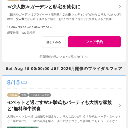
≪少人数≫ガーデンと邸宅を貸切に
〈館内やガーデンはプライベート感満載〉
少人数
ウエディングだからこそわりたいお料
理や、
少人数
だから叶う演出もご紹介。お2人の予算に合わせた見積もりもご提案！
11:00～
13:00～
15:00～
17:00～
120分程度
フェア予約
詳しくみる
同日開催の他のフェアを見る(6件)
Sat Aug 15 00:00:00 JST 2026月開催のブライダルフェア
8/15
(土)
残席
無料
リアルタイム予約
≪ペットと過ごすW≫挙式もパーティも大切な家族
と*無料和牛試食
大切なペットと一緒に結婚式を迎えたい、そんな想いが叶う！挙式もパーティもペット
と一緒に過ごし、一緒に写真を撮る、演出のひとつとして参加してもらう、そんなこと
も可能☆