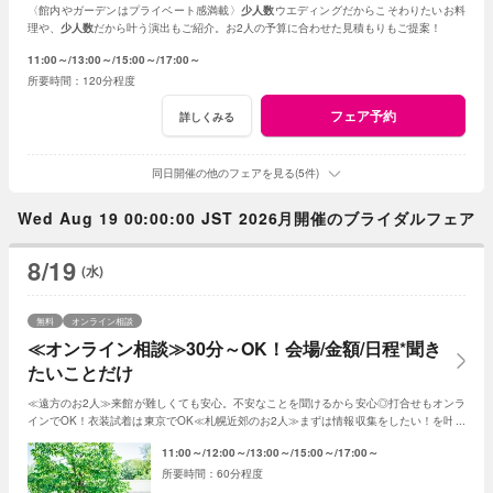
〈館内やガーデンはプライベート感満載〉
少人数
ウエディングだからこそわりたいお料
理や、
少人数
だから叶う演出もご紹介。お2人の予算に合わせた見積もりもご提案！
11:00～
13:00～
15:00～
17:00～
120分程度
フェア予約
詳しくみる
同日開催の他のフェアを見る(5件)
Wed Aug 19 00:00:00 JST 2026月開催のブライダルフェア
8/19
(水)
無料
オンライン相談
≪オンライン相談≫30分～OK！会場/金額/日程*聞き
たいことだけ
≪遠方のお2人≫来館が難しくても安心。不安なことを聞けるから安心◎打合せもオンラ
インでOK！衣装試着は東京でOK≪札幌近郊のお2人≫まずは情報収集をしたい！を叶え
る。2人に合った見積もその場で知れるから安心
11:00～
12:00～
13:00～
15:00～
17:00～
60分程度