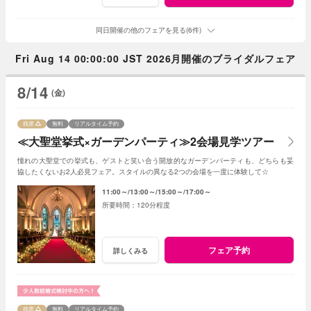
同日開催の他のフェアを見る(6件)
Fri Aug 14 00:00:00 JST 2026月開催のブライダルフェア
8/14
(金)
残席
無料
リアルタイム予約
≪大聖堂挙式×ガーデンパーティ≫2会場見学ツアー
憧れの大聖堂での挙式も、ゲストと笑い合う開放的なガーデンパーティも、どちらも妥
協したくないお2人必見フェア。スタイルの異なる2つの会場を一度に体験して☆
11:00～
13:00～
15:00～
17:00～
120分程度
フェア予約
詳しくみる
残席
無料
リアルタイム予約