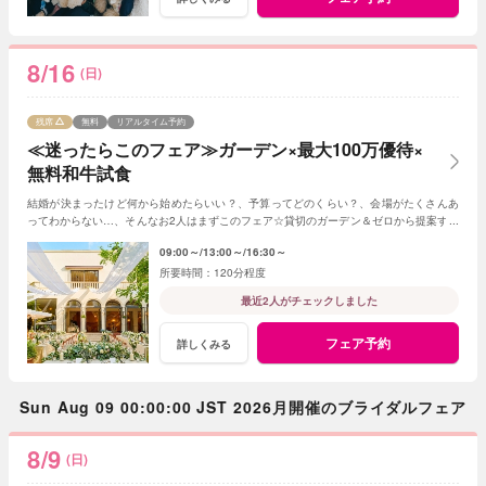
8/16
(日)
残席
無料
リアルタイム予約
≪迷ったらこのフェア≫ガーデン×最大100万優待×
無料和牛試食
結婚が決まったけど何から始めたらいい？、予算ってどのくらい？、会場がたくさんあ
ってわからない…、そんなお2人はまずこのフェア☆貸切のガーデン＆ゼロから提案する
ジャルダンからはじめよう！
09:00～
13:00～
16:30～
120分程度
最近2人がチェックしました
フェア予約
詳しくみる
Sun Aug 09 00:00:00 JST 2026月開催のブライダルフェア
8/9
(日)