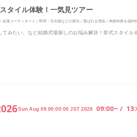
式スタイル体験！一気見ツアー
会場コーディネート
料理・引出物などの展示
選ばれる理由
来館特典＆成約
してみたい、など結婚式場探しのお悩み解決！挙式スタイル
2026
09:00~ /
13:
Sun Aug 09 00:00:00 JST 2026