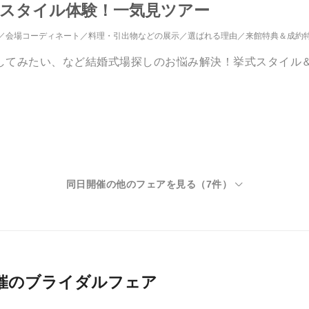
式スタイル体験！一気見ツアー
会場コーディネート
料理・引出物などの展示
選ばれる理由
来館特典＆成約
してみたい、など結婚式場探しのお悩み解決！挙式スタイル
同日開催の他のフェアを見る（
7
件）
026月開催のブライダルフェア