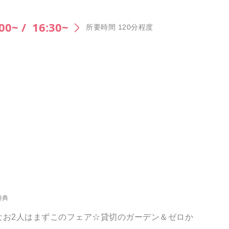
00~ /
16:30~
所要時間 120分程度
特典
なお2人はまずこのフェア☆貸切のガーデン＆ゼロか