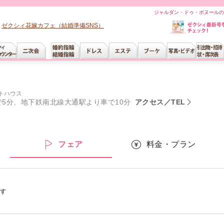
ジャルダン・ドゥ・ボヌールの
ゼクシィ花嫁カフェ（結婚準備SNS）
トハウス
5分、地下鉄南北線大通駅より車で10分
アクセス／TEL
ー
フェア
料金・プラン
ます