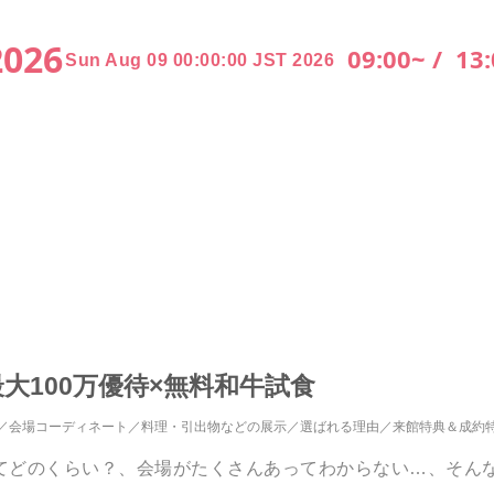
2026
09:00~ /
13:
Sun Aug 09 00:00:00 JST 2026
大100万優待×無料和牛試食
会場コーディネート
料理・引出物などの展示
選ばれる理由
来館特典＆成約
てどのくらい？、会場がたくさんあってわからない…、そん