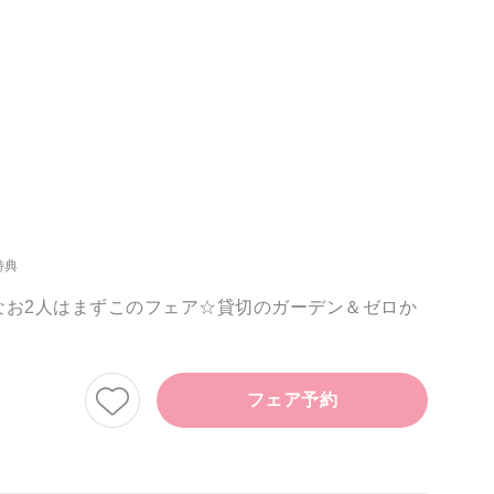
特典
なお2人はまずこのフェア☆貸切のガーデン＆ゼロか
フェア予約