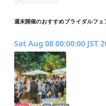
週末開催のおすすめブライダルフェ
Sat Aug 08 00:00:00 JST 