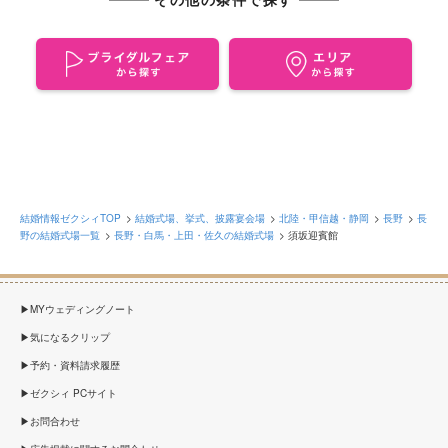
ブライダルフェアから探す
エリ
結婚情報ゼクシィTOP
結婚式場、挙式、披露宴会場
北陸・甲信越・静岡
長野
長
野の結婚式場一覧
長野・白馬・上田・佐久の結婚式場
須坂迎賓館
MYウェディングノート
気になるクリップ
予約・資料請求履歴
ゼクシィ PCサイト
お問合わせ