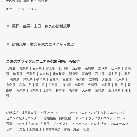
広告掲載に関するお問合わせ
プライバシーポリシー
長野・白馬・上田・佐久の結婚式場
結婚式場・挙式を他のエリアから選ぶ
全国のブライダルフェアを都道府県から探す
北海道
青森県
岩手県
宮城県
秋田県
山形県
福島県
茨城県
栃木県
群馬
県
埼玉県
千葉県
東京都
神奈川県
新潟県
富山県
石川県
福井県
山梨県
長野県
静岡県
岐阜県
愛知県
三重県
滋賀県
京都府
大阪府
兵庫県
奈良県
和歌山県
岡山県
広島県
山口県
鳥取県
島根県
徳島県
香川県
愛
媛県
高知県
福岡県
佐賀県
長崎県
熊本県
大分県
宮崎県
鹿児島県
沖縄
県
結婚式場・披露宴会場
お届けゼクシィ
リゾートウエディング
海外ウエディング
ゼクシィ相談カウンター
結婚指輪・婚約指輪
ドレス
ブライダルエステ
ブーケ
写真・ビデオ
引出物、引菓子、プチギフト
ペーパーアイテム
演出・ウエルカムグ
ッズ
二次会
新婚生活
結婚手続き・保険・お金
新居