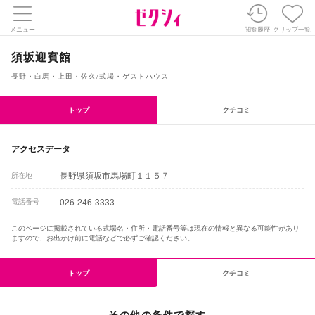
メニュー
閲覧履歴
クリップ一覧
須坂迎賓館
長野・白馬・上田・佐久
/
式場・ゲストハウス
トップ
クチコミ
アクセスデータ
長野県須坂市馬場町１１５７
所在地
026-246-3333
電話番号
このページに掲載されている式場名・住所・電話番号等は現在の情報と異なる可能性があり
ますので、お出かけ前に電話などで必ずご確認ください。
トップ
クチコミ
その他の条件で探す