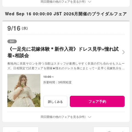
同日開催の他のフェアを見る(1件)
Wed Sep 16 00:00:00 JST 2026月開催のブライダルフェア
9/16
(水)
無料
《一足先に花嫁体験＊新作入荷》ドレス見学×憧れ試
着×相談会
敷地内に衣装サロンを持つ当館はスタッフが連携しやすく衣装の打ち合わせもスムー
ズ。日程限定で試着フェアを開催★憧れのドレスを身にまとって一足早く花嫁気分を体
験して♪入荷したばかりの新作ドレスもチェック♪
10:00～
3時間程度
フェア予約
詳しくみる
同日開催の他のフェアを見る(3件)