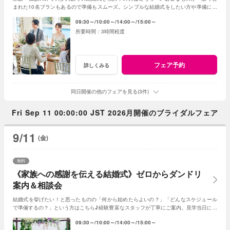
まれた10名プランもあるので準備もスムーズ。シンプルな結婚式をしたい方や準備に時
間をかけたくない方にもピッタリのスタイルです
09:30～
10:00～
14:00～
15:00～
3時間程度
フェア予約
詳しくみる
同日開催の他のフェアを見る(3件)
Fri Sep 11 00:00:00 JST 2026月開催のブライダルフェア
9/11
(金)
無料
《家族への感謝を伝える結婚式》ゼロからダンドリ
案内＆相談会
結婚式を挙げたい！と思ったものの「何から始めたらよいの？」「どんなスケジュール
で準備するの？」という方はこちら♪経験豊富なスタッフが丁寧にご案内。見学当日に契
約を迫る事もしませんのでご安心ください。
09:30～
10:00～
14:00～
15:00～