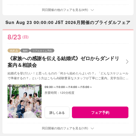
同日開催の他のフェアを見る(4件)
Sun Aug 23 00:00:00 JST 2026月開催のブライダルフェア
8/23
(日)
残席
無料
リアルタイム予約
《家族への感謝を伝える結婚式》ゼロからダンドリ
案内＆相談会
結婚式を挙げたい！と思ったものの「何から始めたらよいの？」「どんなスケジュール
で準備するの？」という方はこちら♪経験豊富なスタッフが丁寧にご案内。見学当日に契
約を迫る事もしませんのでご安心ください。
09:30～
10:00～
14:00～
15:00～
120分程度
フェア予約
詳しくみる
同日開催の他のフェアを見る(1件)