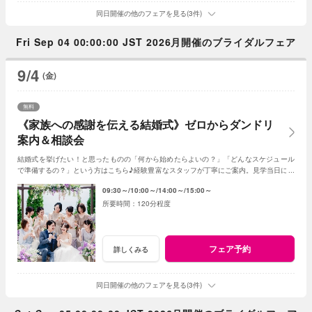
同日開催の他のフェアを見る(3件)
Fri Sep 04 00:00:00 JST 2026月開催のブライダルフェア
9/4
(金)
無料
《家族への感謝を伝える結婚式》ゼロからダンドリ
案内＆相談会
結婚式を挙げたい！と思ったものの「何から始めたらよいの？」「どんなスケジュール
で準備するの？」という方はこちら♪経験豊富なスタッフが丁寧にご案内。見学当日に契
約を迫る事もしませんのでご安心ください。
09:30～
10:00～
14:00～
15:00～
120分程度
フェア予約
詳しくみる
同日開催の他のフェアを見る(3件)