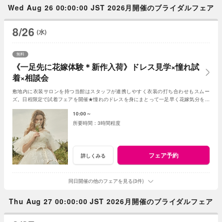
Wed Aug 26 00:00:00 JST 2026月開催のブライダルフェア
8/26
(水)
無料
《一足先に花嫁体験＊新作入荷》ドレス見学×憧れ試
着×相談会
敷地内に衣装サロンを持つ当館はスタッフが連携しやすく衣装の打ち合わせもスムー
ズ。日程限定で試着フェアを開催★憧れのドレスを身にまとって一足早く花嫁気分を体
験して♪入荷したばかりの新作ドレスもチェック♪
10:00～
3時間程度
フェア予約
詳しくみる
同日開催の他のフェアを見る(3件)
Thu Aug 27 00:00:00 JST 2026月開催のブライダルフェア