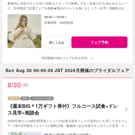
敷地内に衣装サロンを持つ当館はスタッフが連携しやすく衣装の打ち合わせもスムー
ズ。日程限定で試着フェアを開催★憧れのドレスを身にまとって一足早く花嫁気分を体
験して♪入荷したばかりの新作ドレスもチェック♪
09:30～
10:00～
3時間程度
フェア予約
詳しくみる
同日開催の他のフェアを見る(2件)
Sun Aug 30 00:00:00 JST 2026月開催のブライダルフェア
8/30
(日)
残席
無料
リアルタイム予約
《週末BIG＊1万ギフト券付》フルコース試食×ドレ
ス見学×相談会
2026年春からの婚礼料理新メニューの試食＆新作ドレスの見学がいち早くできるフェ
ア。2名4万円相当フルコースの無料試食・敷地内にある衣裳サロンのドレス見学・チャ
ペル＆ガーデンの演出体験など盛りだくさん！
09:30～
10:00～
14:00～
15:00～