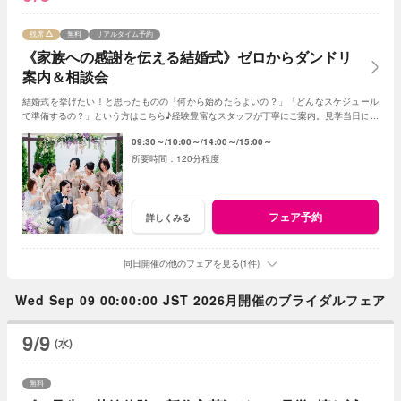
残席
無料
リアルタイム予約
《家族への感謝を伝える結婚式》ゼロからダンドリ
案内＆相談会
結婚式を挙げたい！と思ったものの「何から始めたらよいの？」「どんなスケジュール
で準備するの？」という方はこちら♪経験豊富なスタッフが丁寧にご案内。見学当日に契
約を迫る事もしませんのでご安心ください。
09:30～
10:00～
14:00～
15:00～
120分程度
フェア予約
詳しくみる
同日開催の他のフェアを見る(1件)
Wed Sep 09 00:00:00 JST 2026月開催のブライダルフェア
9/9
(水)
無料