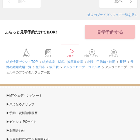
前へ
次へ
過去のブライダルフェア一覧を見る
見学予約する
ふらっと見学予約だけでもOK!
トップ
フォト
フェア
料金・プラン
クチコミ
結婚情報ゼクシィTOP
結婚式場、挙式、披露宴会場
北陸・甲信越・静岡
長野
長
野の結婚式場一覧
飯田市
飯田駅
アンジェローブ ジェルネ
アンジェローブ ジ
ェルネのブライダルフェア一覧
MYウェディングノート
気になるクリップ
予約・資料請求履歴
ゼクシィ PCサイト
お問合わせ
広告掲載に関するお問合わせ