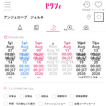
メニュー
閲覧履歴
クリップ一覧
アンジェローブ ジェルネ
トップ
フォト
フェア
料金・プラン
クチコミ
日付を絞り込む
Fri
Sat
Sun
Tue
Wed
Thu
金
土
日
月
火
水
木
Mon
Aug
Aug
Aug
Aug
Aug
Aug
Aug 10
07
08
09
11
12
13
00:00:
00:00:
00:00:
00:00:
00:00:
00:00:
00:00:
Fri
Sat
Sun
Wed
Thu
00 JST
00 JST
00 JST
00 JST
00 JST
00 JST
00 JST
Mon
Tue
Aug
Aug
Aug
Aug
Aug
2026
2026
2026
2026
2026
2026
2026
Aug 17
Aug 18
14
15
16
19
20
00:00:
00:00:
00:00:
00:00:
00:00:
00:00:
00:00:
4件
2件
2件
8件
5件
4件
00 JST
00 JST
00 JST
00 JST
00 JST
00 JST
00 JST
2026
2026
2026
2026
2026
2026
2026
3～4週間先を見る
4件
3件
8件
4件
4件
フェアの内容で絞り込む
試食会
試着会
相談会
模擬挙式
模擬披露宴
料理・引出物などの展示
ファッションショー
会場コーディネート