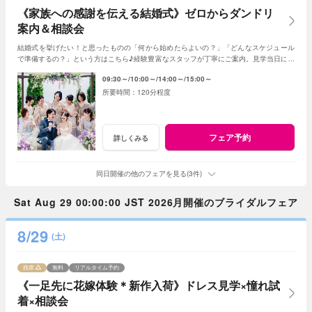
《家族への感謝を伝える結婚式》ゼロからダンドリ
案内＆相談会
結婚式を挙げたい！と思ったものの「何から始めたらよいの？」「どんなスケジュール
で準備するの？」という方はこちら♪経験豊富なスタッフが丁寧にご案内。見学当日に契
約を迫る事もしませんのでご安心ください。
09:30～
10:00～
14:00～
15:00～
120分程度
フェア予約
詳しくみる
同日開催の他のフェアを見る(3件)
Sat Aug 29 00:00:00 JST 2026月開催のブライダルフェア
8/29
(土)
残席
無料
リアルタイム予約
《一足先に花嫁体験＊新作入荷》ドレス見学×憧れ試
着×相談会