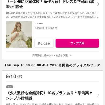
《一足先に花嫁体験＊新作入荷》ドレス見学×憧れ試
着×相談会
敷地内に衣装サロンを持つ当館はスタッフが連携しやすく衣装の打ち合わせもスムー
ズ。日程限定で試着フェアを開催★憧れのドレスを身にまとって一足早く花嫁気分を体
験して♪入荷したばかりの新作ドレスもチェック♪
10:00～
3時間程度
フェア予約
詳しくみる
同日開催の他のフェアを見る(3件)
Thu Sep 10 00:00:00 JST 2026月開催のブライダルフェア
9/10
(木)
無料
《少人数婚も全館貸切》10名プランあり＊準備楽々
シンプル婚相談
家族・親族のみでの少人数での結婚式を検討中の方はこちらへ。必要なものが一通り含