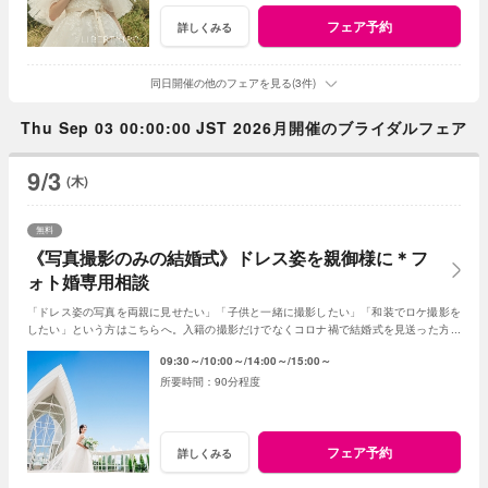
フェア予約
詳しくみる
同日開催の他のフェアを見る(3件)
Thu Sep 03 00:00:00 JST 2026月開催のブライダルフェア
9/3
(木)
無料
《写真撮影のみの結婚式》ドレス姿を親御様に＊フ
ォト婚専用相談
「ドレス姿の写真を両親に見せたい」「子供と一緒に撮影したい」「和装でロケ撮影を
したい」という方はこちらへ。入籍の撮影だけでなくコロナ禍で結婚式を見送った方や
お子様が1歳のタイミングでの撮影もおススメ！
09:30～
10:00～
14:00～
15:00～
90分程度
フェア予約
詳しくみる