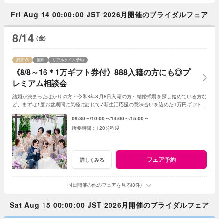
Fri Aug 14 00:00:00 JST 2026月開催のブライダルフェア
8/14
(金)
残席
無料
リアルタイム予約
《8/8～16＊1万ギフト券付》888入籍の方にも◎プ
レミアム相談会
結婚が決まったばかりの方・令和8年8月8日入籍の方・結婚式場を探し始めている方な
ど、まずは1度お盆期間に気軽に訪れて♪新生活応援の意味合いを込めた1万円ギフト券
付き。飯田市内在住の方限定特典もあり！
09:30～
10:00～
14:00～
15:00～
120分程度
フェア予約
詳しくみる
同日開催の他のフェアを見る(3件)
Sat Aug 15 00:00:00 JST 2026月開催のブライダルフェア