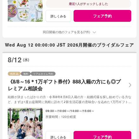
最近1人がチェックしました
フェア予約
詳しくみる
同日開催の他のフェアを見る(7件)
Wed Aug 12 00:00:00 JST 2026月開催のブライダルフェア
8/12
(水)
残席
無料
リアルタイム予約
《8/8～16＊1万ギフト券付》888入籍の方にも◎プ
レミアム相談会
結婚が決まったばかりの方・令和8年8月8日入籍の方・結婚式場を探し始めている方な
ど、まずは1度お盆期間に気軽に訪れて♪新生活応援の意味合いを込めた1万円ギフト券
付き。飯田市内在住の方限定特典もあり！
09:30～
10:00～
14:00～
15:00～
120分程度
フェア予約
詳しくみる