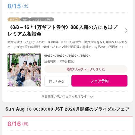
8/15
(土)
残席
無料
リアルタイム予約
《8/8～16＊1万ギフト券付》888入籍の方にも◎プ
レミアム相談会
結婚が決まったばかりの方・令和8年8月8日入籍の方・結婚式場を探し始めている方な
ど、まずは1度お盆期間に気軽に訪れて♪新生活応援の意味合いを込めた1万円ギフト券
付き。飯田市内在住の方限定特典もあり！
09:30～
10:00～
14:00～
15:00～
120分程度
最近2人がチェックしました
フェア予約
詳しくみる
同日開催の他のフェアを見る(2件)
Sun Aug 16 00:00:00 JST 2026月開催のブライダルフェア
8/16
(日)