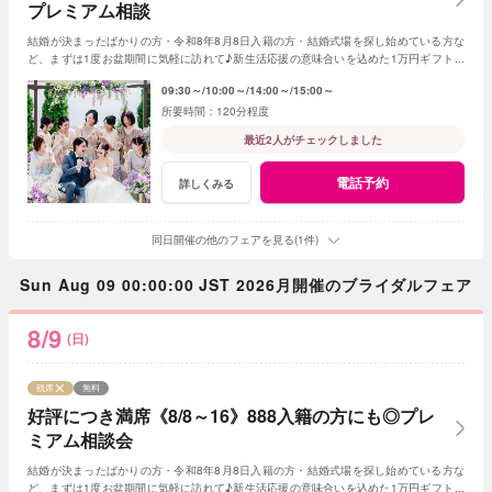
プレミアム相談
結婚が決まったばかりの方・令和8年8月8日入籍の方・結婚式場を探し始めている方な
ど、まずは1度お盆期間に気軽に訪れて♪新生活応援の意味合いを込めた1万円ギフト券
付き。飯田市内在住の方限定特典もあり！
09:30～
10:00～
14:00～
15:00～
120分程度
最近2人がチェックしました
電話予約
詳しくみる
同日開催の他のフェアを見る(1件)
Sun Aug 09 00:00:00 JST 2026月開催のブライダルフェア
8/9
(日)
残席
無料
好評につき満席《8/8～16》888入籍の方にも◎プレ
ミアム相談会
結婚が決まったばかりの方・令和8年8月8日入籍の方・結婚式場を探し始めている方な
ど、まずは1度お盆期間に気軽に訪れて♪新生活応援の意味合いを込めた1万円ギフト券