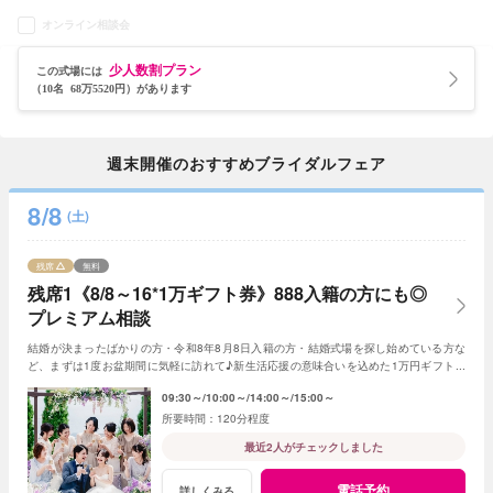
オンライン相談会
少人数割プラン
この式場には
（10名 68万5520円）があります
週末開催のおすすめブライダルフェア
8/8
(土)
残席
無料
残席1《8/8～16*1万ギフト券》888入籍の方にも◎
プレミアム相談
結婚が決まったばかりの方・令和8年8月8日入籍の方・結婚式場を探し始めている方な
ど、まずは1度お盆期間に気軽に訪れて♪新生活応援の意味合いを込めた1万円ギフト券
付き。飯田市内在住の方限定特典もあり！
09:30～
10:00～
14:00～
15:00～
120分程度
最近2人がチェックしました
電話予約
詳しくみる