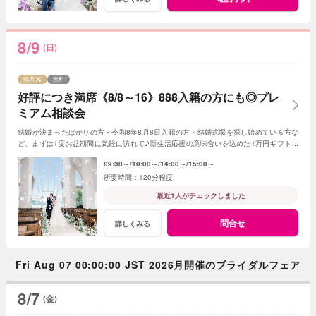
8/9
(日)
残席
無料
好評につき満席《8/8～16》888入籍の方にも◎プレ
ミアム相談会
結婚が決まったばかりの方・令和8年8月8日入籍の方・結婚式場を探し始めている方な
ど、まずは1度お盆期間に気軽に訪れて♪新生活応援の意味合いを込めた1万円ギフト券
付き。飯田市内在住の方限定特典もあり！
09:30～
10:00～
14:00～
15:00～
120分程度
最近1人がチェックしました
問合せ
詳しくみる
Fri Aug 07 00:00:00 JST 2026月開催のブライダルフェア
8/7
(金)