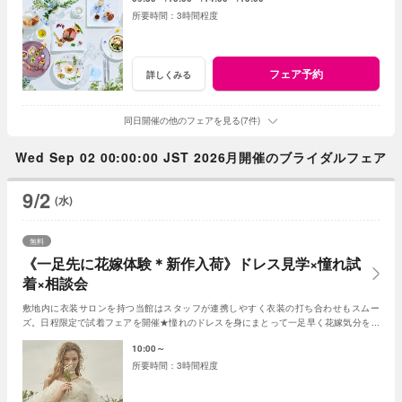
3時間程度
フェア予約
詳しくみる
同日開催の他のフェアを見る(7件)
Wed Sep 02 00:00:00 JST 2026月開催のブライダルフェア
9/2
(水)
無料
《一足先に花嫁体験＊新作入荷》ドレス見学×憧れ試
着×相談会
敷地内に衣装サロンを持つ当館はスタッフが連携しやすく衣装の打ち合わせもスムー
ズ。日程限定で試着フェアを開催★憧れのドレスを身にまとって一足早く花嫁気分を体
験して♪入荷したばかりの新作ドレスもチェック♪
10:00～
3時間程度