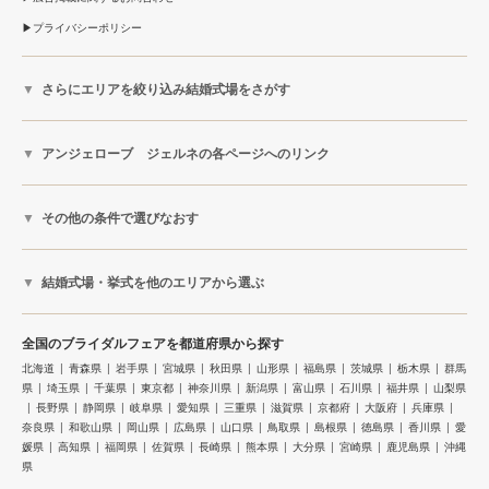
プライバシーポリシー
さらにエリアを絞り込み結婚式場をさがす
アンジェローブ ジェルネの各ページへのリンク
その他の条件で選びなおす
結婚式場・挙式を他のエリアから選ぶ
全国のブライダルフェアを都道府県から探す
北海道
青森県
岩手県
宮城県
秋田県
山形県
福島県
茨城県
栃木県
群馬
県
埼玉県
千葉県
東京都
神奈川県
新潟県
富山県
石川県
福井県
山梨県
長野県
静岡県
岐阜県
愛知県
三重県
滋賀県
京都府
大阪府
兵庫県
奈良県
和歌山県
岡山県
広島県
山口県
鳥取県
島根県
徳島県
香川県
愛
媛県
高知県
福岡県
佐賀県
長崎県
熊本県
大分県
宮崎県
鹿児島県
沖縄
県