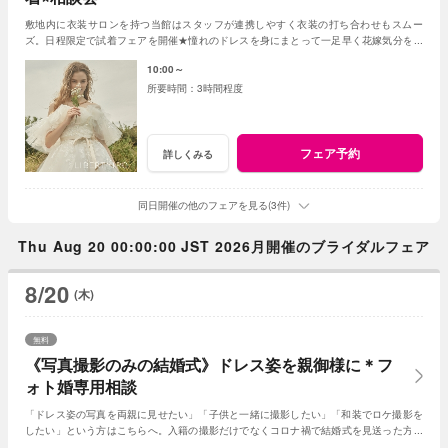
敷地内に衣装サロンを持つ当館はスタッフが連携しやすく衣装の打ち合わせもスムー
ズ。日程限定で試着フェアを開催★憧れのドレスを身にまとって一足早く花嫁気分を体
験して♪入荷したばかりの新作ドレスもチェック♪
10:00～
3時間程度
フェア予約
詳しくみる
同日開催の他のフェアを見る(3件)
Thu Aug 20 00:00:00 JST 2026月開催のブライダルフェア
8/20
(木)
無料
《写真撮影のみの結婚式》ドレス姿を親御様に＊フ
ォト婚専用相談
「ドレス姿の写真を両親に見せたい」「子供と一緒に撮影したい」「和装でロケ撮影を
したい」という方はこちらへ。入籍の撮影だけでなくコロナ禍で結婚式を見送った方や
お子様が1歳のタイミングでの撮影もおススメ！