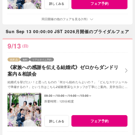
フェア予約
詳しくみる
同日開催の他のフェアを見る(1件)
Sun Sep 13 00:00:00 JST 2026月開催のブライダルフェア
9/13
(日)
残席
無料
リアルタイム予約
《家族への感謝を伝える結婚式》ゼロからダンドリ
案内＆相談会
結婚式を挙げたい！と思ったものの「何から始めたらよいの？」「どんなスケジュール
で準備するの？」という方はこちら♪経験豊富なスタッフが丁寧にご案内。見学当日に契
約を迫る事もしませんのでご安心ください。
09:30～
10:00～
14:00～
15:00～
120分程度
フェア予約
詳しくみる