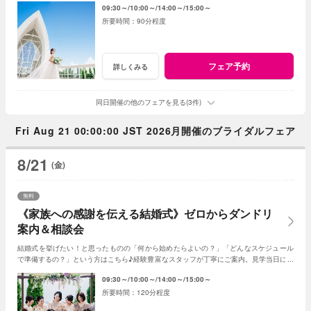
09:30～
10:00～
14:00～
15:00～
90分程度
フェア予約
詳しくみる
同日開催の他のフェアを見る(3件)
Fri Aug 21 00:00:00 JST 2026月開催のブライダルフェア
8/21
(金)
無料
《家族への感謝を伝える結婚式》ゼロからダンドリ
案内＆相談会
結婚式を挙げたい！と思ったものの「何から始めたらよいの？」「どんなスケジュール
で準備するの？」という方はこちら♪経験豊富なスタッフが丁寧にご案内。見学当日に契
約を迫る事もしませんのでご安心ください。
09:30～
10:00～
14:00～
15:00～
120分程度