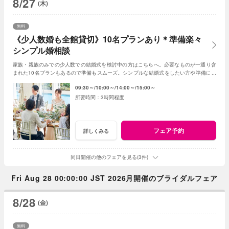
8/27
(木)
無料
《少人数婚も全館貸切》10名プランあり＊準備楽々
シンプル婚相談
家族・親族のみでの少人数での結婚式を検討中の方はこちらへ。必要なものが一通り含
まれた10名プランもあるので準備もスムーズ。シンプルな結婚式をしたい方や準備に時
間をかけたくない方にもピッタリのスタイルです
09:30～
10:00～
14:00～
15:00～
3時間程度
フェア予約
詳しくみる
同日開催の他のフェアを見る(3件)
Fri Aug 28 00:00:00 JST 2026月開催のブライダルフェア
8/28
(金)
無料