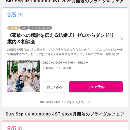
Sat Sep 05 00:00:00 JST 2026月開催のブライダルフェア
9/5
(土)
残席
無料
リアルタイム予約
《家族への感謝を伝える結婚式》ゼロからダンドリ
案内＆相談会
結婚式を挙げたい！と思ったものの「何から始めたらよいの？」「どんなスケジュール
で準備するの？」という方はこちら♪経験豊富なスタッフが丁寧にご案内。見学当日に契
約を迫る事もしませんのでご安心ください。
09:30～
10:00～
14:00～
15:00～
120分程度
フェア予約
詳しくみる
同日開催の他のフェアを見る(1件)
Sun Sep 06 00:00:00 JST 2026月開催のブライダルフェア
9/6
(日)