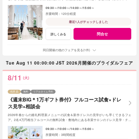
付き。飯田市内在住の方限定特典もあり！
09:30～
10:00～
14:00～
15:00～
120分程度
最近1人がチェックしました
問合せ
詳しくみる
同日開催の他のフェアを見る(1件)
Tue Aug 11 00:00:00 JST 2026月開催のブライダルフェア
8/11
(火)
残席
無料
リアルタイム予約
《週末BIG＊1万ギフト券付》フルコース試食×ドレ
ス見学×相談会
2026年春からの婚礼料理新メニューの試食＆新作ドレスの見学がいち早くできるフェ
ア。2名4万円相当フルコースの無料試食・敷地内にある衣裳サロンのドレス見学・チャ
ペル＆ガーデンの演出体験など盛りだくさん！
09:30～
10:00～
14:00～
15:00～
3時間程度