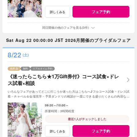
フェア予約
詳しくみる
同日開催の他のフェアを見る(3件)
Sat Aug 22 00:00:00 JST 2026月開催のブライダルフェア
8/22
(土)
残席
無料
リアルタイム予約
《迷ったらこちら★1万Gift券付》コース試食×ドレ
ス試着×相談
いろんなフェアがあってどこに行こうか迷った方はこちらへ♪フルコース試食・ドレス試
着・チャペル＆会場見学・予算ダンドリの相談が一度にできる盛りだくさんの内容なの
で結婚式のイメージがついていないかたにも◎
09:30～
10:00～
3時間程度
最近1人がチェックしました
フェア予約
詳しくみる