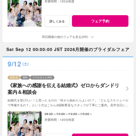
120分程度
フェア予約
詳しくみる
同日開催の他のフェアを見る(3件)
Sat Sep 12 00:00:00 JST 2026月開催のブライダルフェア
9/12
(土)
残席
無料
リアルタイム予約
《家族への感謝を伝える結婚式》ゼロからダンドリ
案内＆相談会
結婚式を挙げたい！と思ったものの「何から始めたらよいの？」「どんなスケジュール
で準備するの？」という方はこちら♪経験豊富なスタッフが丁寧にご案内。見学当日に契
約を迫る事もしませんのでご安心ください。
09:30～
10:00～
14:00～
15:00～
120分程度