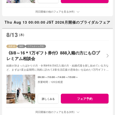
同日開催の他のフェアを見る(4件)
Thu Aug 13 00:00:00 JST 2026月開催のブライダルフェア
8/13
(木)
残席
無料
リアルタイム予約
《8/8～16＊1万ギフト券付》888入籍の方にも◎プ
レミアム相談会
結婚が決まったばかりの方・令和8年8月8日入籍の方・結婚式場を探し始めている方な
ど、まずは1度お盆期間に気軽に訪れて♪新生活応援の意味合いを込めた1万円ギフト券
付き。飯田市内在住の方限定特典もあり！
09:30～
10:00～
14:00～
15:00～
120分程度
フェア予約
詳しくみる
同日開催の他のフェアを見る(3件)