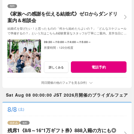
無料
《家族への感謝を伝える結婚式》ゼロからダンドリ
案内＆相談会
結婚式を挙げたい！と思ったものの「何から始めたらよいの？」「どんなスケジュール
で準備するの？」という方はこちら♪経験豊富なスタッフが丁寧にご案内。見学当日に契
約を迫る事もしませんのでご安心ください。
09:30～
10:00～
14:00～
15:00～
120分程度
電話予約
詳しくみる
同日開催の他のフェアを見る(3件)
Sat Aug 08 00:00:00 JST 2026月開催のブライダルフェア
8/8
(土)
残席
無料
残席1《8/8～16*1万ギフト券》888入籍の方にも◎