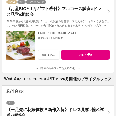
残席
無料
リアルタイム予約
《お盆BIG＊1万ギフト券付》フルコース試食×ドレ
ス見学×相談会
2026年春からの婚礼料理新メニューの試食＆新作ドレスの見学がいち早くできるフェ
ア。2名4万円相当フルコースの無料試食・敷地内にある衣裳サロンのドレス見学・チャ
ペル＆ガーデンの演出体験など盛りだくさん！
09:30～
10:00～
14:00～
15:00～
3時間程度
フェア予約
詳しくみる
同日開催の他のフェアを見る(7件)
Wed Aug 19 00:00:00 JST 2026月開催のブライダルフェア
8/19
(水)
無料
《一足先に花嫁体験＊新作入荷》ドレス見学×憧れ試
着×相談会