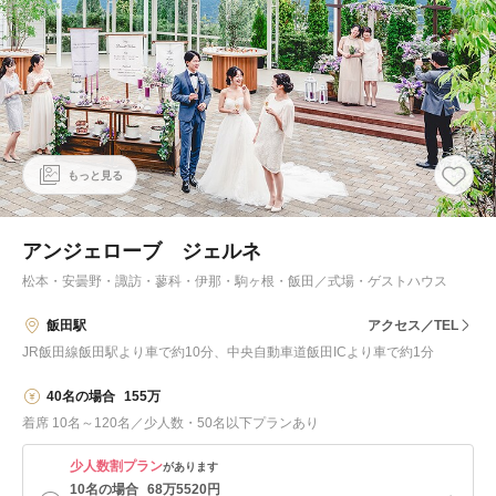
もっと見る
アンジェローブ ジェルネ
松本・安曇野・諏訪・蓼科・伊那・駒ヶ根・飯田
／
式場・ゲストハウス
飯田駅
アクセス／TEL
JR飯田線飯田駅より車で約10分、中央自動車道飯田ICより車で約1分
40名の場合
155万
着席 10名～120名／少人数・50名以下プランあり
少人数割プラン
があります
10名の場合
68万5520円