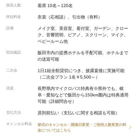
収容人数
着席 10名～120名
持込料金
衣裳（応相談）、引出物（有料）
設備
メイク室、美容室、着付室、ガーデン、クロー
ク、音響照明、ピアノ、スクリーン、マイク、
ベビールーム他
宿泊施設
飯田市内の提携ホテルを手配可能、ホテルまで
の送迎可能
二次会
1日1組全館貸切につき、披露宴後に実施可能
（二次会プラン 1名￥5,500～）
送迎
長野県内マイクロバス特典有※県外でも、岐
阜・愛知などで飯田から150km圏内は特典適用
可能（詳細問合せ）
支払方法
原則前払い（支払いに関する相談も可能）
キャンセル料金
挙式のキャンセル・開催日変更・ご招待人数変更の料
金についてはこちら