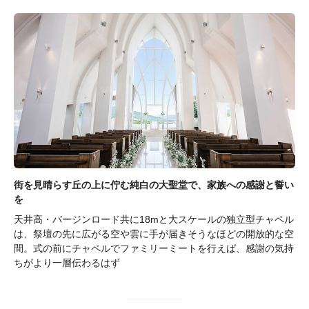
街を見晴らす丘の上に佇む純白の大聖堂で、家族への感謝と誓い
を
天井高・バージンロード共に18mと大スケールの独立型チャペル
は、祭壇の先に広がる空や雲に手が届きそうなほどの開放的な空
間。式の前にチャペルでファミリーミートを行えば、感謝の気持
ちがより一層伝わるはず