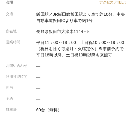
会場
アクセス／TEL
交通
飯田駅／JR飯田線飯田駅より車で約10分、中央
自動車道飯田ICより車で約1分
所在地
長野県飯田市大瀬木1144－5
営業時間
平日11：00～18：00、土日祝10：00～19：00
（祝日を除く毎週月・火曜定休）※事前予約で
平日18時以降、土日祝19時以降も来館可
お問い合わせ
―
利用可能時間
―
担当
―
予約
―
駐車場
60台（無料）