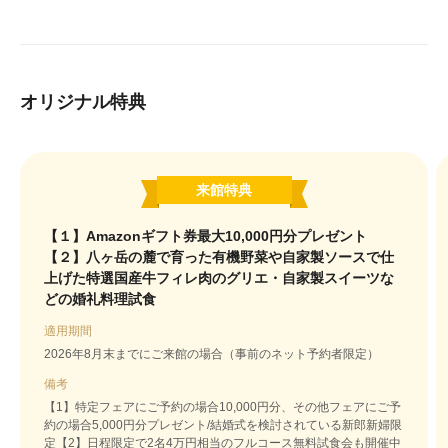
オリジナル特典
来館特典
【１】Amazonギフト券最大10,000円分プレゼント
【２】八ヶ岳の麓で育った有機野菜や自家製ソースで仕
上げた特選国産牛フィレ肉のグリエ・自家製スイーツな
どの婚礼料理試食
適用期間
2026年8月末までにご来館の場合（事前のネット予約者限定）
備考
【1】特定フェアにご予約の場合10,000円分、その他フェアにご予
約の場合5,000円分プレゼント/結婚式を検討されている新郎新婦限
定【2】日程限定で2名4万円相当のフルコース無料試食会も開催中