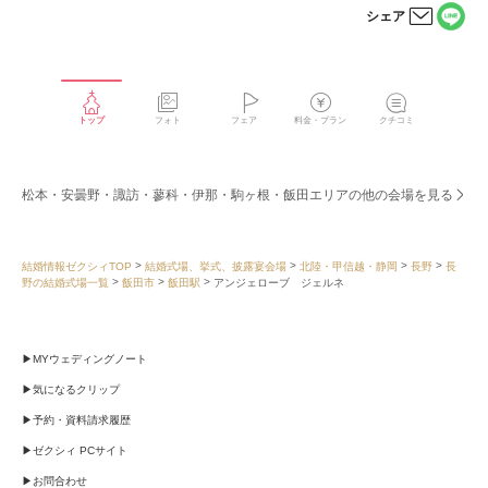
シェア
LINE
メー
で
ルで
シェ
シェ
アす
アす
る
る
トップ
フォト
フェア
料金・プラン
クチコミ
松本・安曇野・諏訪・蓼科・伊那・駒ヶ根・飯田エリアの他の会場を見る
結婚情報ゼクシィTOP
結婚式場、挙式、披露宴会場
北陸・甲信越・静岡
長野
長
野の結婚式場一覧
飯田市
飯田駅
アンジェローブ ジェルネ
MYウェディングノート
気になるクリップ
予約・資料請求履歴
ゼクシィ PCサイト
お問合わせ