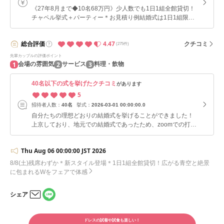
《27年8月まで◆10名68万円》少人数でも1日1組全館貸切！
チャペル挙式＋パーティー＊お見積り例結婚式は1日1組限定
◆ふたりの記念日・お子さまの誕生日・お日柄など希望日があ
る方は早めの問い合わせを
4.47
総合
評価
クチコミ
(275件)
先輩カップルの評価ポイント
1
2
3
会場の雰囲気
サービス
料理・飲物
40名以下の式を挙げたクチコミ
があります
5
招待者人数：
40名
挙式：
2026-03-01 00:00:00.0
自分たちの理想どおりの結婚式を挙げることができました！
上京しており、地元での結婚式であったため、zoomでの打ち
合わせ等、色々と配慮していただきました。直接打ち合わせが
できない分、不安要素があるかと思いましたが、プランナーさ
Thu Aug 06 00:00:00 JST 2026
んがとってもきめ細かく、メール等で細部までどうして行こう
か聞いてくださり、とてもありがたかったです。 当日もこち
8/8(土)残席わずか＊新スタイル登場＊1日1組全館貸切！広がる青空と絶景
らから言わなくてもスタッフさんが気付いて動いてくださる場
に包まれるWをフェアで体感
面がいくつもあり、とても感動しました。 お料理に関して、
予定が合わず、試食もできずにランクを決めてしまいました
シェア
が、参列者からは美味しかったよ！と好評でした。
LINE
メー
で
ルで
シェ
ドレスの試着や試食も楽しい！
シェ