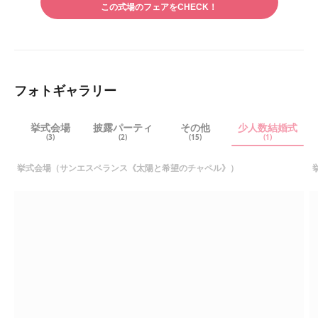
アす
この式場のフェアをCHECK！
アす
る
る
フォトギャラリー
挙式会場
披露パーティ
その他
少人数結婚式
(3)
(2)
(15)
(1)
挙式会場（サンエスペランス《太陽と希望のチャペル》）