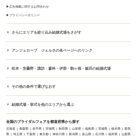
広告掲載に関するお問合わせ
プライバシーポリシー
さらにエリアを絞り込み結婚式場をさがす
アンジェローブ ジェルネの各ページへのリンク
松本・安曇野・諏訪・蓼科・伊那・駒ヶ根・飯田の結婚式場
その他の条件で選びなおす
結婚式場・挙式を他のエリアから選ぶ
全国のブライダルフェアを都道府県から探す
北海道
青森県
岩手県
宮城県
秋田県
山形県
福島県
茨城県
栃木県
群馬
県
埼玉県
千葉県
東京都
神奈川県
新潟県
富山県
石川県
福井県
山梨県