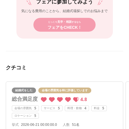
フェアに参加してみよう
気になる費用のことから、
結婚式場探しでのお悩みまで
見学・相談
じっくり
するなら
フェアをCHECK！
クチコミ
結婚式をした
会場の雰囲気を特に評価しています
総合満足度
4.8
5
5
4
5
会場の雰囲気
サービス
料理・飲物
料金
5
ロケーション
挙式
2026-06-21 00:00:00.0
人数
51名