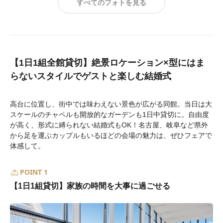
すべてのフォトを見る
【1日1組全館貸切】絶景ロケーション×型にはま
らないスタイルでゲストと楽しむ結婚式
高台に位置し、街中では味わえない景色が広がる同館。当日は大
スケールのチャペルも開放的なガーデンも1日中貸切に。自由度
が高く、形式に縛られない結婚式もOK！名古屋、岐阜など県外
から足を運ぶカップルもいるほどの会場の魅力は、ぜひフェアで
体感して。
POINT 1
【1日1組貸切】家族の時間を大事に過ごせる