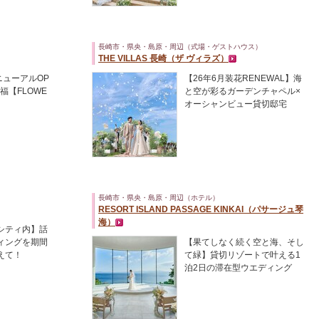
長崎市・県央・島原・周辺（式場・ゲストハウス）
THE VILLAS 長崎（ザ ヴィラズ）
ニューアルOP
【26年6月装花RENEWAL】海
福【FLOWE
と空が彩るガーデンチャペル×
オーシャンビュー貸切邸宅
長崎市・県央・島原・周辺（ホテル）
RESORT ISLAND PASSAGE KINKAI（パサージュ琴
海）
シティ内】話
ィングを期間
【果てしなく続く空と海、そし
えて！
て緑】貸切リゾートで叶える1
泊2日の滞在型ウエディング