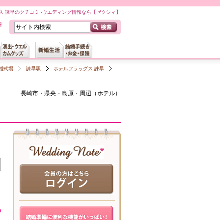
ス 諫早のクチコミ -ウエディング情報なら【ゼクシィ】
婚式場
諫早駅
ホテルフラッグス 諫早
長崎市・県央・島原・周辺
（
ホテル
）