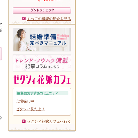
すべての機能の紹介を見る
空
楽
会場探し中！
ゼクシィ見たよ！
ゼクシィ花嫁カフェへ行く