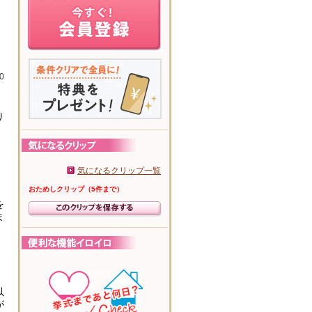
0
り
気になるクリップ一覧
おためしクリップ（5件まで）
を
ま
以
が