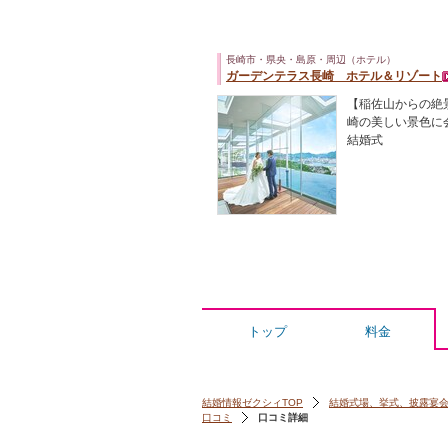
長崎市・県央・島原・周辺（ホテル）
ガーデンテラス長崎 ホテル＆リゾート
【稲佐山からの絶
崎の美しい景色に
結婚式
トップ
料金
結婚情報ゼクシィTOP
結婚式場、挙式、披露宴
口コミ
口コミ詳細