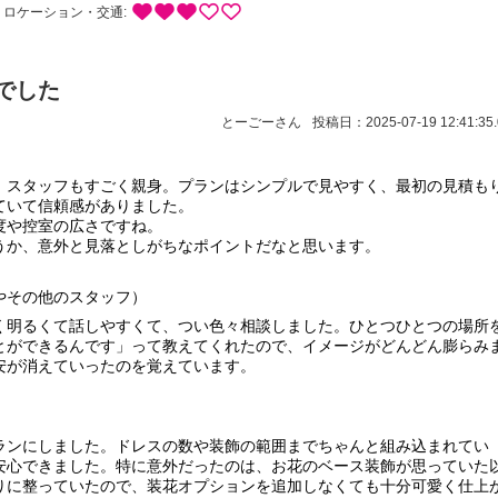
ロケーション・交通:
でした
とーごーさん
投稿日：2025-07-19 12:41:35.
、スタッフもすごく親身。プランはシンプルで見やすく、最初の見積も
ていて信頼感がありました。
度や控室の広さですね。
うか、意外と見落としがちなポイントだなと思います。
やその他のスタッフ）
く明るくて話しやすくて、つい色々相談しました。ひとつひとつの場所
とができるんです」って教えてくれたので、イメージがどんどん膨らみ
安が消えていったのを覚えています。
ランにしました。ドレスの数や装飾の範囲までちゃんと組み込まれてい
安心できました。特に意外だったのは、お花のベース装飾が思っていた
りに整っていたので、装花オプションを追加しなくても十分可愛く仕上