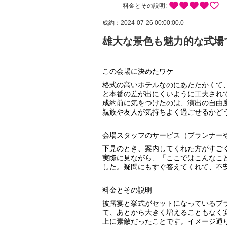
料金とその説明:
成約：2024-07-26 00:00:00.0
雄大な景色も魅力的な式場
この会場に決めたワケ
格式の高いホテルなのにあたたかくて
と本番の差が出にくいように工夫され
成約前に気をつけたのは、演出の自由
親族や友人が気持ちよく過ごせるかど
会場スタッフのサービス（プランナー
下見のとき、案内してくれた方がすご
実際に見ながら、「ここではこんなこ
した。疑問にもすぐ答えてくれて、不
料金とその説明
披露宴と挙式がセットになっているプ
て、あとから大きく増えることもなく
上に素敵だったことです。イメージ通