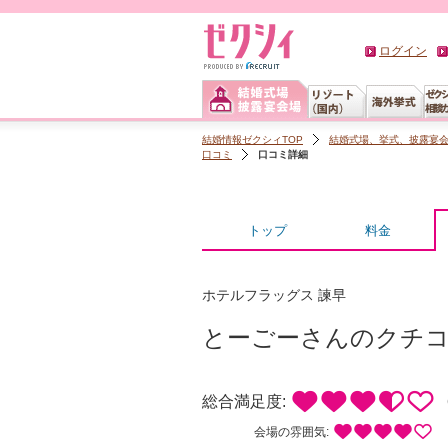
ログイン
結婚情報ゼクシィTOP
結婚式場、挙式、披露宴
口コミ
口コミ詳細
トップ
料金
ホテルフラッグス 諫早
とーごーさんのクチ
総合満足度:
会場の雰囲気: