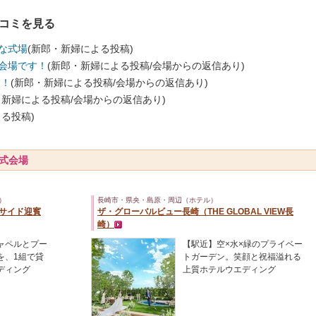
チコミを見る
な式場
(新郎・新婦による投稿)
会場です！
(新郎・新婦による投稿/会場からの返信あり)
す！
(新郎・新婦による投稿/会場からの返信あり)
・新婦による投稿/会場からの返信あり)
る投稿)
式会場
）
長崎市・県央・島原・周辺（ホテル）
ベイサイド迎賓
ザ・グローバルビュー長崎（THE GLOBAL VIEW長
崎）
ャペルとプー
【駅近】空×水×緑のプライベー
を、1組で貸
トガーデン。笑顔と祝福溢れる
ディング
上質ホテルウエディング