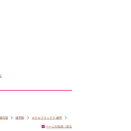
る
婚式場
諫早駅
ホテルフラッグス 諫早
ページの先頭へ戻る