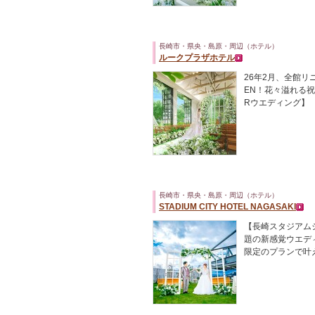
長崎市・県央・島原・周辺（ホテル）
ルークプラザホテル
26年2月、全館リ
EN！花々溢れる祝
Rウエディング】
長崎市・県央・島原・周辺（ホテル）
STADIUM CITY HOTEL NAGASAKI
【長崎スタジアム
題の新感覚ウエデ
限定のプランで叶