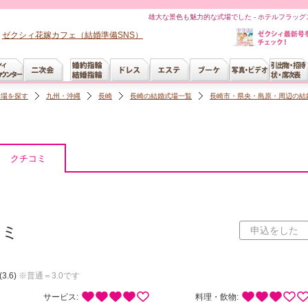
雄大な景色も魅力的な式場でした - ホテルフラッグ
ゼクシィ花嫁カフェ（結婚準備SNS）
会場を探す
九州・沖縄
長崎
長崎の結婚式場一覧
長崎市・県央・島原・周辺の結
クチコミ
コミ
申込をした
(3.6)
※普通＝3.0です
サービス:
料理・飲物: