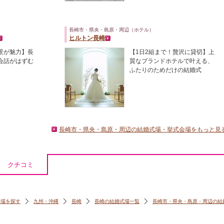
長崎市・県央・島原・周辺（ホテル）
ヒルトン長崎
景が魅力】長
【1日2組まで！贅沢に貸切】上
会話がはずむ
質なブランドホテルで叶える、
ふたりのためだけの結婚式
長崎市・県央・島原・周辺の結婚式場・挙式会場をもっと見
クチコミ
会場を探す
九州・沖縄
長崎
長崎の結婚式場一覧
長崎市・県央・島原・周辺の結