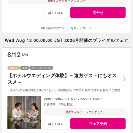
最近1人がチェックしました
問合せ
詳しくみる
同日開催の他のフェアを見る(5件)
Wed Aug 12 00:00:00 JST 2026月開催のブライダルフェア
8/12
(水)
残席
無料
リアルタイム予約
【ホテルウエディング体験】～遠方ゲストにもオス
スメ～
＼初めての会場見学は日航つくばへ／宿泊施設もご案内可能宿泊価格もお得にご案内
09:00～
09:30～
11:30～
14:00～
16:00～
120分程度
最近1人がチェックしました
フェア予約
詳しくみる