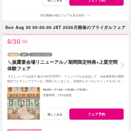
詳しくみる
同日開催の他のフェアを見る(6件)
Sun Aug 30 00:00:00 JST 2026月開催のブライダルフェア
8/30
(日)
残席
無料
リアルタイム予約
＼披露宴会場リニューアル／期間限定特典×上質空間
体験フェア
【リニューアル記念】最大100万円OFF！ リニューアルを記念して、当会場専用の期間
限定ウエディングプランをご用意いたしました。 先進性とオーセンティックモダンが調
和する空間として生まれ変わります。
09:00～
11:00～
13:00～
15:00～
120分程度
フェア予約
詳しくみる