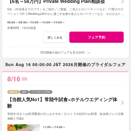
【6名～58万円】Private Wedding Plan相談会
6名～20名様までのプランをご紹介／ご家族、ご友人とのパーティーなど、11階のロケ
ーションで叶うWedding♪和やかに過ごす会食や友人とのパーティーなど、かけがえのな
いひとときを。
09:00～
09:30～
10:00～
13:00～
14:00～
120分程度
フェア予約
詳しくみる
同日開催の他のフェアを見る(5件)
Sun Aug 16 00:00:00 JST 2026月開催のブライダルフェア
8/16
(日)
残席
無料
リアルタイム予約
【当館人気No1】常陸牛試食×ホテルウエディング体
験
常陸牛付き☆お料理重視の方におすすめ！口コミで大好評のお料理、桂由美ドレス試着
体験と可能♪
11:00～
14:00～