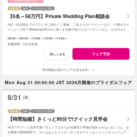
残席
無料
リアルタイム予約
【6名～58万円】Private Wedding Plan相談会
6名～20名様までのプランをご紹介／ご家族、ご友人とのパーティーなど、11階のロケ
ーションで叶うWedding♪和やかに過ごす会食や友人とのパーティーなど、かけがえのな
いひとときを。
09:00～
09:30～
10:00～
13:00～
14:00～
120分程度
フェア予約
詳しくみる
同日開催の他のフェアを見る(6件)
Mon Aug 31 00:00:00 JST 2026月開催のブライダルフェア
8/31
(月)
残席
無料
リアルタイム予約
【時間短縮】さくっと90分で!クイック見学会
90分でサクッと見学可能！忙しくてなかなか結婚式の準備が始められないお二人に、お
仕事後や隙間時間で…そんなおふたりにピッタリなオススメなショートタイムフェアで
す！