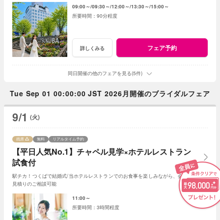
09:00～
09:30～
12:00～
13:30～
15:00～
90分程度
フェア予約
詳しくみる
同日開催の他のフェアを見る(5件)
Tue Sep 01 00:00:00 JST 2026月開催のブライダルフェア
9/1
(火)
残席
無料
リアルタイム予約
【平日人気No.1】チャペル見学×ホテルレストラン
試食付
駅チカ！つくばで結婚式/当ホテルレストランでのお食事を楽しみながら、会場見学やお
見積りのご相談可能
11:00～
3時間程度