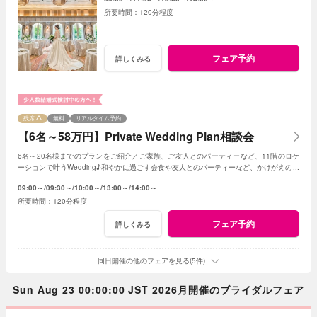
120分程度
フェア予約
詳しくみる
残席
無料
リアルタイム予約
【6名～58万円】Private Wedding Plan相談会
6名～20名様までのプランをご紹介／ご家族、ご友人とのパーティーなど、11階のロケ
ーションで叶うWedding♪和やかに過ごす会食や友人とのパーティーなど、かけがえのな
いひとときを。
09:00～
09:30～
10:00～
13:00～
14:00～
120分程度
フェア予約
詳しくみる
同日開催の他のフェアを見る(5件)
Sun Aug 23 00:00:00 JST 2026月開催のブライダルフェア