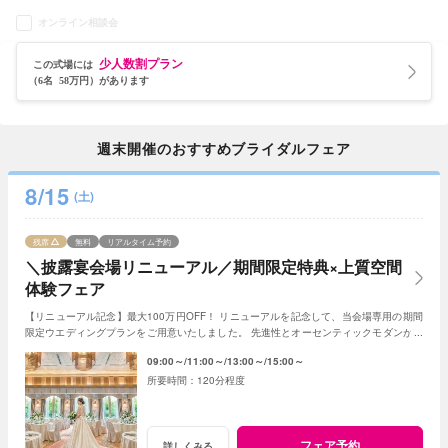
オンライン相談会
少人数割プラン
この式場には
（6名 58万円）があります
週末開催のおすすめブライダルフェア
8/15
(土)
残席
無料
リアルタイム予約
＼披露宴会場リニューアル／期間限定特典×上質空間
体験フェア
【リニューアル記念】最大100万円OFF！ リニューアルを記念して、当会場専用の期間
限定ウエディングプランをご用意いたしました。 先進性とオーセンティックモダンが調
和する空間として生まれ変わります。
09:00～
11:00～
13:00～
15:00～
120分程度
フェア予約
詳しくみる