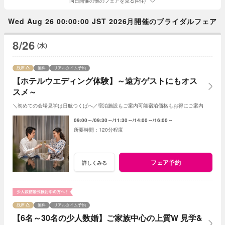
同日開催の他のフェアを見る(4件)
Wed Aug 26 00:00:00 JST 2026月開催のブライダルフェア
8/26
(水)
残席
無料
リアルタイム予約
【ホテルウエディング体験】～遠方ゲストにもオス
スメ～
＼初めての会場見学は日航つくばへ／宿泊施設もご案内可能宿泊価格もお得にご案内
09:00～
09:30～
11:30～
14:00～
16:00～
120分程度
フェア予約
詳しくみる
残席
無料
リアルタイム予約
【6名～30名の少人数婚】ご家族中心の上質W 見学&