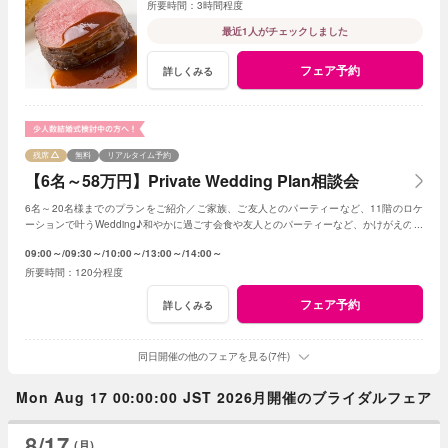
3時間程度
最近1人がチェックしました
フェア予約
詳しくみる
残席
無料
リアルタイム予約
【6名～58万円】Private Wedding Plan相談会
6名～20名様までのプランをご紹介／ご家族、ご友人とのパーティーなど、11階のロケ
ーションで叶うWedding♪和やかに過ごす会食や友人とのパーティーなど、かけがえのな
いひとときを。
09:00～
09:30～
10:00～
13:00～
14:00～
120分程度
フェア予約
詳しくみる
同日開催の他のフェアを見る(7件)
Mon Aug 17 00:00:00 JST 2026月開催のブライダルフェア
8/17
(月)