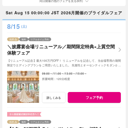
同日開催の他のフェアを見る(6件)
Sat Aug 15 00:00:00 JST 2026月開催のブライダルフェア
8/15
(土)
残席
無料
リアルタイム予約
＼披露宴会場リニューアル／期間限定特典×上質空間
体験フェア
【リニューアル記念】最大100万円OFF！ リニューアルを記念して、当会場専用の期間
限定ウエディングプランをご用意いたしました。 先進性とオーセンティックモダンが調
和する空間として生まれ変わります。
09:00～
11:00～
13:00～
15:00～
120分程度
フェア予約
詳しくみる
残席
無料
リアルタイム予約