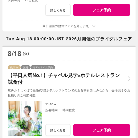
フェア予約
詳しくみる
同日開催の他のフェアを見る(5件)
Tue Aug 18 00:00:00 JST 2026月開催のブライダルフェア
8/18
(火)
残席
無料
リアルタイム予約
【平日人気No.1】チャペル見学×ホテルレストラン
試食付
駅チカ！つくばで結婚式/当ホテルレストランでのお食事を楽しみながら、会場見学やお
見積りのご相談可能
11:00～
3時間程度
フェア予約
詳しくみる