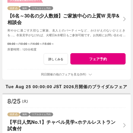
残席
無料
リアルタイム予約
【6名～30名の少人数婚】ご家族中心の上質W 見学&
相談会
和やかに過ごす大切なご家族、友人とのパーティーなど、かけがえのないひととき
を…。衣装見学がなければ、火曜日&水曜日もご参加可能です。お気軽にお問い合わせく
ださいませ。
09:00～
10:00～
14:00～
15:00～
120分程度
フェア予約
詳しくみる
同日開催の他のフェアを見る(5件)
Tue Aug 25 00:00:00 JST 2026月開催のブライダルフェア
8/25
(火)
残席
無料
リアルタイム予約
【平日人気No.1】チャペル見学×ホテルレストラン
試食付