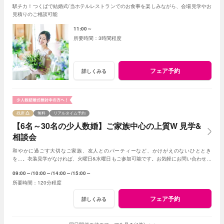
駅チカ！つくばで結婚式/当ホテルレストランでのお食事を楽しみながら、会場見学やお
見積りのご相談可能
11:00～
3時間程度
フェア予約
詳しくみる
残席
無料
リアルタイム予約
【6名～30名の少人数婚】ご家族中心の上質W 見学&
相談会
和やかに過ごす大切なご家族、友人とのパーティーなど、かけがえのないひととき
を…。衣装見学がなければ、火曜日&水曜日もご参加可能です。お気軽にお問い合わせく
ださいませ。
09:00～
10:00～
14:00～
15:00～
120分程度
フェア予約
詳しくみる