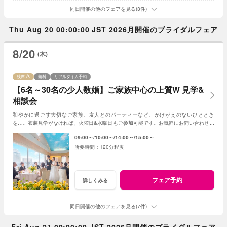
同日開催の他のフェアを見る(3件)
Thu Aug 20 00:00:00 JST 2026月開催のブライダルフェア
8/20
(木)
残席
無料
リアルタイム予約
【6名～30名の少人数婚】ご家族中心の上質W 見学&
相談会
和やかに過ごす大切なご家族、友人とのパーティーなど、かけがえのないひととき
を…。衣装見学がなければ、火曜日&水曜日もご参加可能です。お気軽にお問い合わせく
ださいませ。
09:00～
10:00～
14:00～
15:00～
120分程度
フェア予約
詳しくみる
同日開催の他のフェアを見る(7件)
Fri Aug 21 00:00:00 JST 2026月開催のブライダルフェア