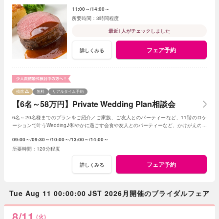
11:00～
14:00～
3時間程度
最近1人がチェックしました
フェア予約
詳しくみる
残席
無料
リアルタイム予約
【6名～58万円】Private Wedding Plan相談会
6名～20名様までのプランをご紹介／ご家族、ご友人とのパーティーなど、11階のロケ
ーションで叶うWedding♪和やかに過ごす会食や友人とのパーティーなど、かけがえのな
いひとときを。
09:00～
09:30～
10:00～
13:00～
14:00～
120分程度
フェア予約
詳しくみる
Tue Aug 11 00:00:00 JST 2026月開催のブライダルフェア
8/11
(火)