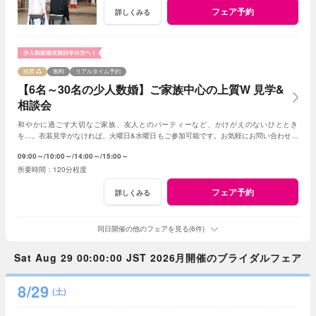
フェア予約
詳しくみる
残席
無料
リアルタイム予約
【6名～30名の少人数婚】ご家族中心の上質W 見学&
相談会
和やかに過ごす大切なご家族、友人とのパーティーなど、かけがえのないひととき
を…。衣装見学がなければ、火曜日&水曜日もご参加可能です。お気軽にお問い合わせく
ださいませ。
09:00～
10:00～
14:00～
15:00～
120分程度
フェア予約
詳しくみる
同日開催の他のフェアを見る(6件)
Sat Aug 29 00:00:00 JST 2026月開催のブライダルフェア
8/29
(土)