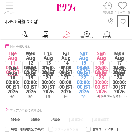
メニュー
閲覧履歴
クリップ一覧
ホテル日航つくば
トップ
フォト
フェア
料金・プラン
クチコミ
日付を絞り込む
Tue
Wed
Thu
Fri
Sat
Sun
Mon
火
水
木
金
土
日
月
Aug
Aug
Aug
Aug
Aug
Aug
Aug
11
12
13
14
15
16
17
00:00:
00:00:
00:00:
00:00:
00:00:
00:00:
00:00:
Tue
Wed
Thu
Fri
Sat
Sun
Mon
00 JST
00 JST
00 JST
00 JST
00 JST
00 JST
00 JST
Aug
Aug
Aug
Aug
Aug
Aug
Aug
2026
2026
2026
2026
2026
2026
2026
18
19
20
21
22
23
24
00:00:
00:00:
00:00:
00:00:
00:00:
00:00:
00:00:
7件
5件
8件
8件
7件
9件
7件
00 JST
00 JST
00 JST
00 JST
00 JST
00 JST
00 JST
2026
2026
2026
2026
2026
2026
2026
3～4週間先を見る
6件
5件
8件
8件
7件
8件
7件
フェアの内容で絞り込む
試食会
試着会
相談会
模擬挙式
模擬披露宴
料理・引出物などの展示
ファッションショー
会場コーディネート