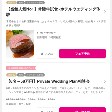
残席
無料
リアルタイム予約
【当館人気No1】常陸牛試食×ホテルウエディング体
験
常陸牛付き☆お料理重視の方におすすめ！口コミで大好評のお料理、桂由美ドレス試着
体験と可能♪
11:00～
14:00～
3時間程度
フェア予約
詳しくみる
残席
無料
リアルタイム予約
【6名～58万円】Private Wedding Plan相談会
6名～20名様までのプランをご紹介／ご家族、ご友人とのパーティーなど、11階のロケ
ーションで叶うWedding♪和やかに過ごす会食や友人とのパーティーなど、かけがえのな
いひとときを。
09:00～
09:30～
10:00～
13:00～
14:00～
120分程度
フェア予約