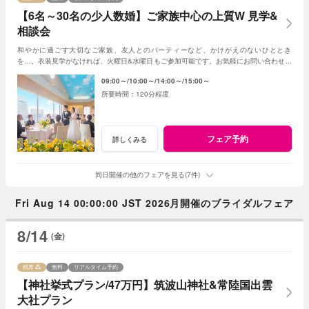
【6名～30名の少人数婚】ご家族中心の上質W 見学&
相談会
和やかに過ごす大切なご家族、友人とのパーティーなど、かけがえのないひととき
を…。衣装見学がなければ、火曜日&水曜日もご参加可能です。お気軽にお問い合わせく
ださいませ。
09:00～
10:00～
14:00～
15:00～
120分程度
フェア予約
詳しくみる
同日開催の他のフェアを見る(7件)
Fri Aug 14 00:00:00 JST 2026月開催のブライダルフェア
8/14
(金)
残席
無料
リアルタイム予約
【神社挙式プラン/47万円】筑波山神社&常陸国出雲
大社プラン