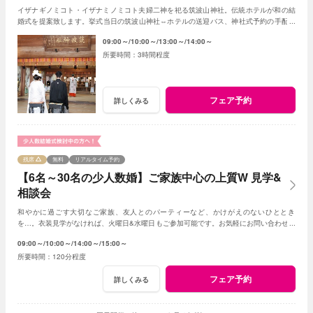
イザナギノミコト・イザナミノミコト夫婦二神を祀る筑波山神社。伝統ホテルが和の結
婚式を提案致します。挙式当日の筑波山神社⇔ホテルの送迎バス、神社式予約の手配も
おまかせください。和装の試着もＯＫです
09:00～
10:00～
13:00～
14:00～
3時間程度
フェア予約
詳しくみる
残席
無料
リアルタイム予約
【6名～30名の少人数婚】ご家族中心の上質W 見学&
相談会
和やかに過ごす大切なご家族、友人とのパーティーなど、かけがえのないひととき
を…。衣装見学がなければ、火曜日&水曜日もご参加可能です。お気軽にお問い合わせく
ださいませ。
09:00～
10:00～
14:00～
15:00～
120分程度
フェア予約
詳しくみる