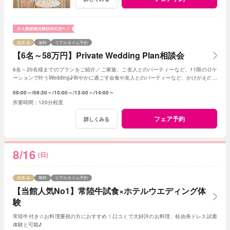
残席
無料
リアルタイム予約
【6名～58万円】Private Wedding Plan相談会
6名～20名様までのプランをご紹介／ご家族、ご友人とのパーティーなど、11階のロケ
ーションで叶うWedding♪和やかに過ごす会食や友人とのパーティーなど、かけがえのな
いひとときを。
09:00～
09:30～
10:00～
13:00～
14:00～
120分程度
フェア予約
詳しくみる
8/16
(日)
残席
無料
リアルタイム予約
【当館人気No1】常陸牛試食×ホテルウエディング体
験
常陸牛付き☆お料理重視の方におすすめ！口コミで大好評のお料理、桂由美ドレス試着
体験と可能♪