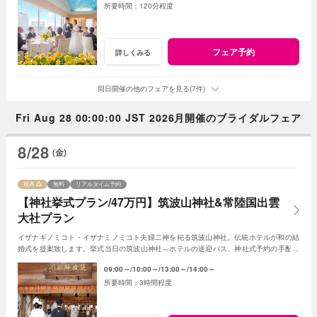
120分程度
フェア予約
詳しくみる
同日開催の他のフェアを見る(7件)
Fri Aug 28 00:00:00 JST 2026月開催のブライダルフェア
8/28
(金)
残席
無料
リアルタイム予約
【神社挙式プラン/47万円】筑波山神社&常陸国出雲
大社プラン
イザナギノミコト・イザナミノミコト夫婦二神を祀る筑波山神社。伝統ホテルが和の結
婚式を提案致します。挙式当日の筑波山神社⇔ホテルの送迎バス、神社式予約の手配も
おまかせください。和装の試着もＯＫです
09:00～
10:00～
13:00～
14:00～
3時間程度