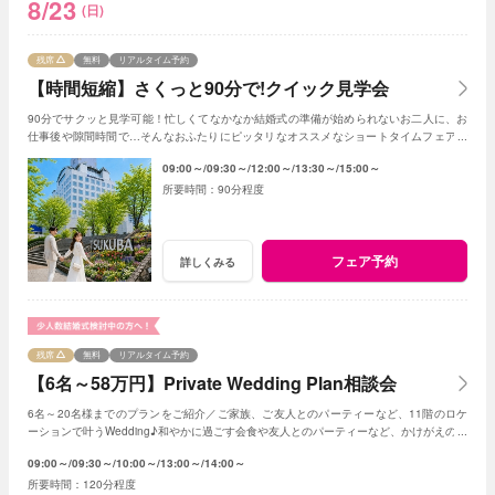
8/23
(日)
残席
無料
リアルタイム予約
【時間短縮】さくっと90分で!クイック見学会
90分でサクッと見学可能！忙しくてなかなか結婚式の準備が始められないお二人に、お
仕事後や隙間時間で…そんなおふたりにピッタリなオススメなショートタイムフェアで
す！
09:00～
09:30～
12:00～
13:30～
15:00～
90分程度
フェア予約
詳しくみる
残席
無料
リアルタイム予約
【6名～58万円】Private Wedding Plan相談会
6名～20名様までのプランをご紹介／ご家族、ご友人とのパーティーなど、11階のロケ
ーションで叶うWedding♪和やかに過ごす会食や友人とのパーティーなど、かけがえのな
いひとときを。
09:00～
09:30～
10:00～
13:00～
14:00～
120分程度