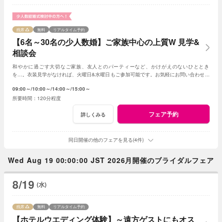
残席
無料
リアルタイム予約
【6名～30名の少人数婚】ご家族中心の上質W 見学&
相談会
和やかに過ごす大切なご家族、友人とのパーティーなど、かけがえのないひととき
を…。衣装見学がなければ、火曜日&水曜日もご参加可能です。お気軽にお問い合わせく
ださいませ。
09:00～
10:00～
14:00～
15:00～
120分程度
フェア予約
詳しくみる
同日開催の他のフェアを見る(4件)
Wed Aug 19 00:00:00 JST 2026月開催のブライダルフェア
8/19
(水)
残席
無料
リアルタイム予約
【ホテルウエディング体験】～遠方ゲストにもオス