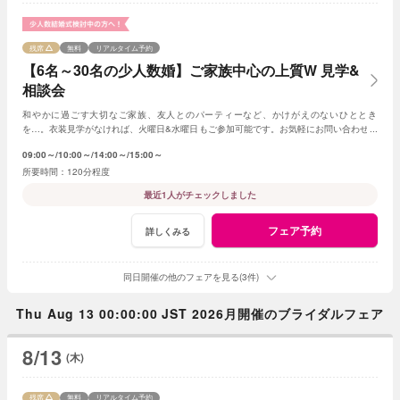
残席
無料
リアルタイム予約
【6名～30名の少人数婚】ご家族中心の上質W 見学&
相談会
和やかに過ごす大切なご家族、友人とのパーティーなど、かけがえのないひととき
を…。衣装見学がなければ、火曜日&水曜日もご参加可能です。お気軽にお問い合わせく
ださいませ。
09:00～
10:00～
14:00～
15:00～
120分程度
最近1人がチェックしました
フェア予約
詳しくみる
同日開催の他のフェアを見る(3件)
Thu Aug 13 00:00:00 JST 2026月開催のブライダルフェア
8/13
(木)
残席
無料
リアルタイム予約