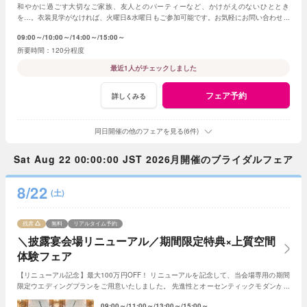
和やかに過ごす大切なご家族、友人とのパーティーなど、かけがえのないひととき
を…。衣装見学がなければ、火曜日&水曜日もご参加可能です。お気軽にお問い合わせく
ださいませ。
09:00～
10:00～
14:00～
15:00～
120分程度
最近1人がチェックしました
フェア予約
詳しくみる
同日開催の他のフェアを見る(6件)
Sat Aug 22 00:00:00 JST 2026月開催のブライダルフェア
8/22
(土)
残席
無料
リアルタイム予約
＼披露宴会場リニューアル／期間限定特典×上質空間
体験フェア
【リニューアル記念】最大100万円OFF！ リニューアルを記念して、当会場専用の期間
限定ウエディングプランをご用意いたしました。 先進性とオーセンティックモダンが調
和する空間として生まれ変わります。
09:00～
11:00～
13:00～
15:00～