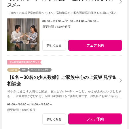
スメ～
＼初めての会場見学は日航つくばへ／宿泊施設もご案内可能宿泊価格もお得にご案内
09:00～
09:30～
11:30～
14:00～
16:00～
120分程度
フェア予約
詳しくみる
残席
無料
リアルタイム予約
【6名～30名の少人数婚】ご家族中心の上質W 見学&
相談会
和やかに過ごす大切なご家族、友人とのパーティーなど、かけがえのないひととき
を…。衣装見学がなければ、火曜日&水曜日もご参加可能です。お気軽にお問い合わせく
ださいませ。
09:00～
10:00～
14:00～
15:00～
120分程度
フェア予約
詳しくみる