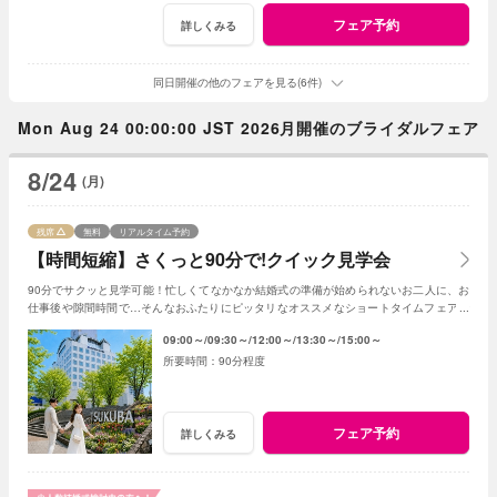
フェア予約
詳しくみる
同日開催の他のフェアを見る(6件)
Mon Aug 24 00:00:00 JST 2026月開催のブライダルフェア
8/24
(月)
残席
無料
リアルタイム予約
【時間短縮】さくっと90分で!クイック見学会
90分でサクッと見学可能！忙しくてなかなか結婚式の準備が始められないお二人に、お
仕事後や隙間時間で…そんなおふたりにピッタリなオススメなショートタイムフェアで
す！
09:00～
09:30～
12:00～
13:30～
15:00～
90分程度
フェア予約
詳しくみる