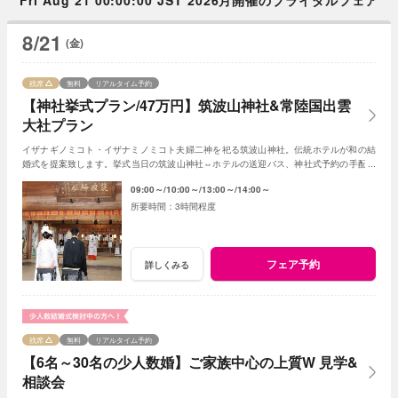
8/21
(金)
残席
無料
リアルタイム予約
【神社挙式プラン/47万円】筑波山神社&常陸国出雲
大社プラン
イザナギノミコト・イザナミノミコト夫婦二神を祀る筑波山神社。伝統ホテルが和の結
婚式を提案致します。挙式当日の筑波山神社⇔ホテルの送迎バス、神社式予約の手配も
おまかせください。和装の試着もＯＫです
09:00～
10:00～
13:00～
14:00～
3時間程度
フェア予約
詳しくみる
残席
無料
リアルタイム予約
【6名～30名の少人数婚】ご家族中心の上質W 見学&
相談会