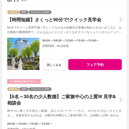
残席
無料
リアルタイム予約
【時間短縮】さくっと90分で!クイック見学会
90分でサクッと見学可能！忙しくてなかなか結婚式の準備が始められないお二人に、お
仕事後や隙間時間で…そんなおふたりにピッタリなオススメなショートタイムフェアで
す！
09:00～
09:30～
12:00～
13:30～
15:00～
90分程度
フェア予約
詳しくみる
残席
無料
リアルタイム予約
【6名～30名の少人数婚】ご家族中心の上質W 見学&
相談会
和やかに過ごす大切なご家族、友人とのパーティーなど、かけがえのないひととき
を…。衣装見学がなければ、火曜日&水曜日もご参加可能です。お気軽にお問い合わせく
ださいませ。
09:00～
10:00～
14:00～
15:00～
120分程度