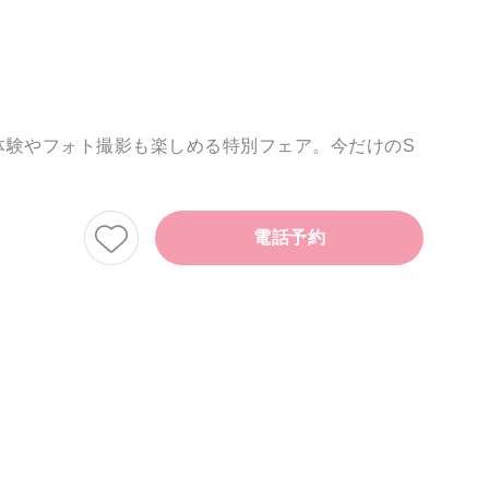
体験やフォト撮影も楽しめる特別フェア。今だけのS
電話予約