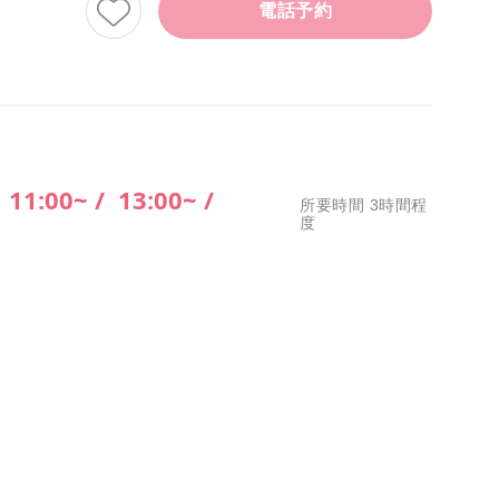
電話予約
/
11:00~ /
13:00~ /
所要時間 3時間程
度