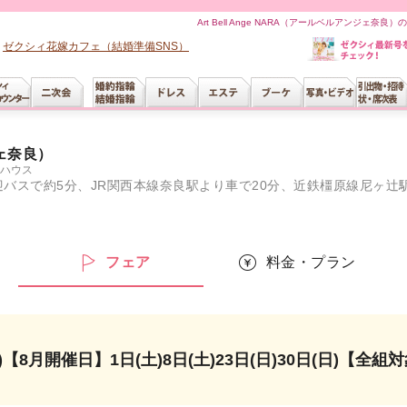
Art Bell Ange NARA（アールベルアンジェ
ゼクシィ花嫁カフェ（結婚準備SNS）
ジェ奈良）
ハウス
バスで約5分、JR関西本線奈良駅より車で20分、近鉄橿原線尼ヶ辻
ー
フェア
料金・プラン