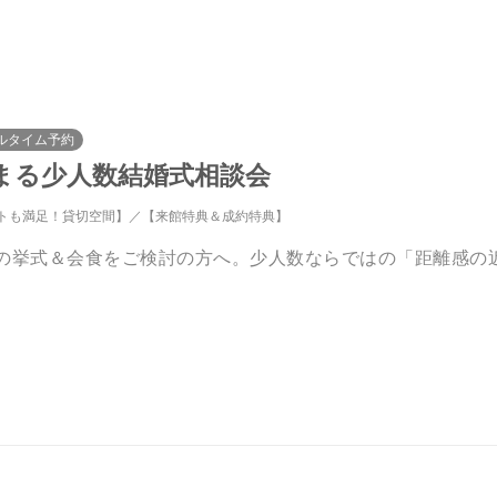
ルタイム予約
温まる少人数結婚式相談会
トも満足！貸切空間】
【来館特典＆成約特典】
～の挙式＆会食をご検討の方へ。少人数ならではの「距離感の