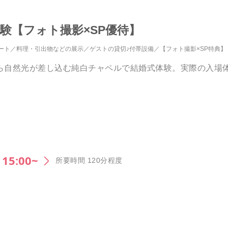
験【フォト撮影×SP優待】
ート
料理・引出物などの展示
ゲストの貸切♪付帯設備
【フォト撮影×SP特典】
ら自然光が差し込む純白チャペルで結婚式体験。実際の入場
15:00~
所要時間 120分程度