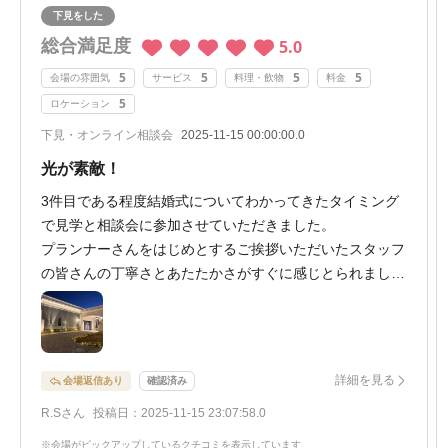
下見をした
総合満足度
5.0
5
5
5
5
会場の雰囲気
サービス
料理・飲物
料金
5
ロケーション
下見・オンライン相談会
2025-11-15 00:00:00.0
光が素敵！
3件目である程度結婚式についてわかってきたタイミング
で見学と相談会に参加させていただきました。
プランナーさんをはじめとするご挨拶いただいたスタッフ
の皆さんの丁寧さとあたたかさがすぐに感じとられまし
た。
印象的だったのが光の演出で挙式会場をはじめとしたすべ
ての会場がとても綺麗で素敵だなと感じました。
高級感があってその中にもあたたかさのあるとても素敵な
詳細を見る
会場返信あり
確認済み
会場に出会えたなと感じております。
R.Sさん
投稿日：2025-11-15 23:07:58.0
このような場所で式を挙げられたらとても良いと思わせて
いただけるフェアとなりました。
※会場がピックアップしているクチコミを表示しています