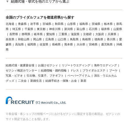
結婚式場・挙式を他のエリアから選ぶ
全国のブライダルフェアを都道府県から探す
北海道
青森県
岩手県
宮城県
秋田県
山形県
福島県
茨城県
栃木県
群馬
県
埼玉県
千葉県
東京都
神奈川県
新潟県
富山県
石川県
福井県
山梨県
長野県
静岡県
岐阜県
愛知県
三重県
滋賀県
京都府
大阪府
兵庫県
奈良県
和歌山県
岡山県
広島県
山口県
鳥取県
島根県
徳島県
香川県
愛
媛県
高知県
福岡県
佐賀県
長崎県
熊本県
大分県
宮崎県
鹿児島県
沖縄
県
結婚式場・披露宴会場
お届けゼクシィ
リゾートウエディング
海外ウエディング
ゼクシィ相談カウンター
結婚指輪・婚約指輪
ドレス
ブライダルエステ
ブーケ
写真・ビデオ
引出物、引菓子、プチギフト
ペーパーアイテム
演出・ウエルカム
グッズ
二次会
新婚生活
結婚手続き・保険・お金
新居
※各会場・各ショップの情報ページにおけるゼクシィに限定する旨の表現は、ゼクシィの
サイト限定であることを指します。