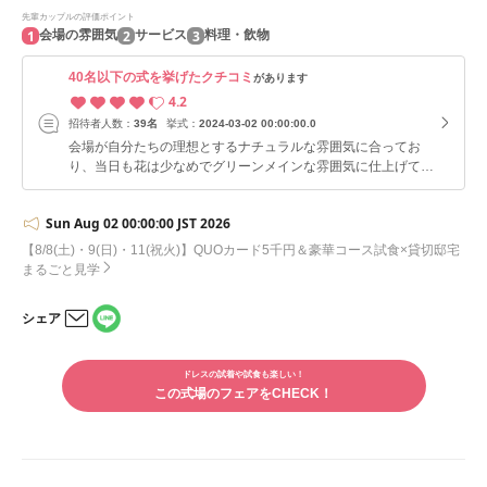
先輩カップルの評価ポイント
1
2
3
会場の雰囲気
サービス
料理・飲物
40名以下の式を挙げたクチコミ
があります
4.2
招待者人数：
39名
挙式：
2024-03-02 00:00:00.0
会場が自分たちの理想とするナチュラルな雰囲気に合ってお
り、当日も花は少なめでグリーンメインな雰囲気に仕上げても
らえてとても良かったです。 他県から申し込みをし、打ち合
わせは基本的にリモートだったこともありプランナーさんとコ
Sun Aug 02 00:00:00 JST 2026
ミュニケーションをとるのが難しく、メールのやりとりも多く
て大変でした。プランナーさんは経験が浅いのかこちらから
【8/8(土)・9(日)・11(祝火)】QUOカード5千円＆豪華コース試食×貸切邸宅
色々と提案したことに応じるので精一杯という様子で、こちら
まるごと見学
の理想を伝えても汲み取り理解するのも難しい様子で説明する
のも大変でした。こちら側が悩んでいることに対して過去の経
シェア
験を活かした提案等は全くありませんでしたがら電話をした際
LINE
に担当外のプランナーさんしかいなかったため代わりに相談し
メー
で
ルで
てみるとたくさんアイデアを出してくれて対応の差に驚きまし
シェ
ドレスの試着や試食も楽しい！
シェ
た。プランナーさんによってやはり多少の良し悪しはあるのだ
アす
この式場のフェアをCHECK！
アす
な、と感じました。 私たちは自分たちが主役という結婚式よ
る
る
りもゲストも巻き込んで一緒に楽しみたい、おもてなしをした
いという思いが強かったため料理は高め(17,000円の地産コー
ス)に設定してデザートビュッフェもつけました。ゲストの方
からはお料理が美味しかったというお言葉をたくさん頂けまし