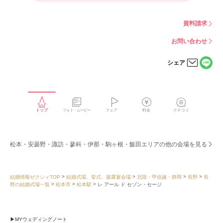
資料請求
お問い合わせ
シェア
LINE
メー
で
ルで
シェ
シェ
アす
アす
る
る
トップ
フォト・ムービー
フェア
料金
クチコミ
松本・安曇野・諏訪・蓼科・伊那・駒ヶ根・飯田エリアの他の会場を見る
結婚情報ゼクシィTOP
結婚式場、挙式、披露宴会場
北陸・甲信越・静岡
長野
長
野の結婚式場一覧
松本市
松本駅
レ アール ド セゾン・セージ
MYウェディングノート