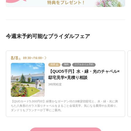
今週末予約可能なブライダルフェア
8/8
09:30~/16:00~
土
残席
無料
リアルタイム予約
【QUO5千円】水・緑・光のチャペル×
邸宅見学×見積り相談
3時間程度
【QUOカード5,000円付】緑豊かなガーデン付の3棟貸切邸宅と、水・緑・光に満
ちた八角形のガラス張りチャペルをまるごと会場見学。気になる費用やお見積り、
ダンドリもプランナーが丁寧にご案内。