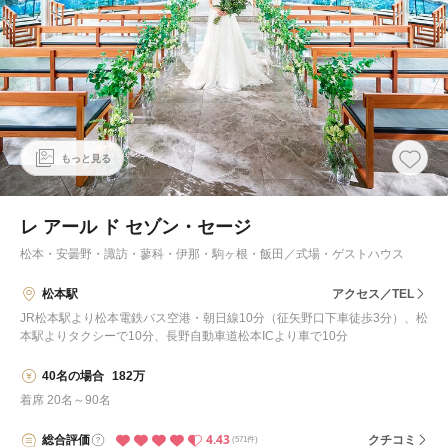
もっと見る
レ アール ド セゾン・セージ
松本・安曇野・諏訪・蓼科・伊那・駒ヶ根・飯田
／
式場・ゲストハウス
松本駅
アクセス／TEL
JR松本駅より松本電鉄バス空港・朝日線10分（征矢野口下車徒歩3分）、松
本駅よりタクシーで10分、長野自動車道松本ICより車で10分
40名の場合
182万
着席 20名～90名
4.43
総合
評価
クチコミ
(571件)