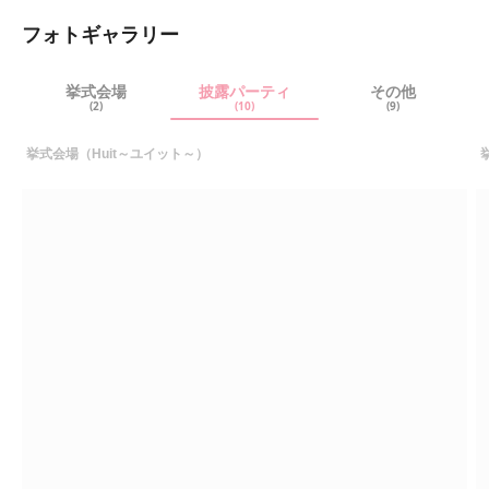
た。 ケーキバイトは新郎の誕生日が2日後ということと、当日
フォトギャラリー
誕生日のゲストが2人もいたため誕生日月のゲストを順番に読
んでバースデーバイトをしたのがこだわりです。みなさん楽し
んでくれたようでした。 お子様ゲストへは駄菓子コーナーも
挙式会場
設けて飽きないように配慮しました。
披露パーティ
その他
(2)
(10)
(9)
挙式会場（Huit～ユイット～）