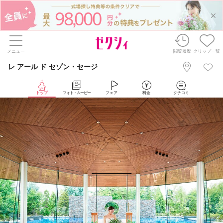
98
000
,
メニュー
閲覧履歴
クリップ一覧
レ アール ド セゾン・セージ
トップ
フォト・ムービー
フェア
料金
クチコミ