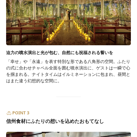
迫力の噴水演出と光が包む、自然にも祝福される誓いを
「幸せ」や「永遠」を表す特別な形である八角形の空間。ふたり
の式に合わせチャペル全面を囲む噴水演出に、ゲストは一瞬で心
を掴まれる。ナイトタイムはイルミネーションに包まれ、昼間と
はまた違う幻想的な空間に。
POINT 3
信州食材にふたりの想いを込めたおもてなし