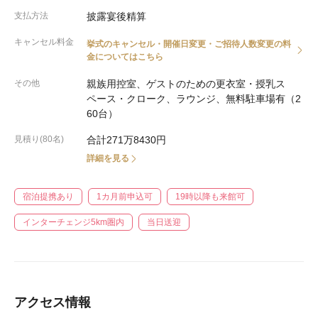
支払方法
披露宴後精算
キャンセル料金
挙式のキャンセル・開催日変更・ご招待人数変更の料
金についてはこちら
その他
親族用控室、ゲストのための更衣室・授乳ス
ペース・クローク、ラウンジ、無料駐車場有（2
60台）
見積り(80名)
合計271万8430円
詳細を見る
宿泊提携あり
1カ月前申込可
19時以降も来館可
インターチェンジ5km圏内
当日送迎
アクセス情報