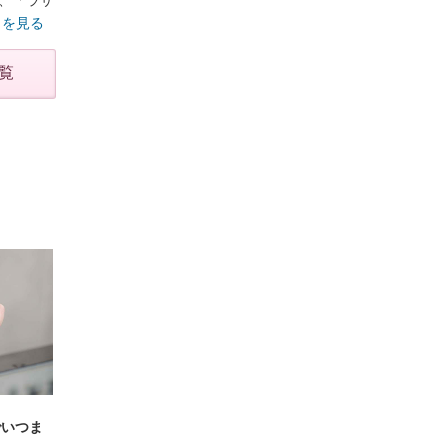
、「ラザ
きを見る
覧
でいつま