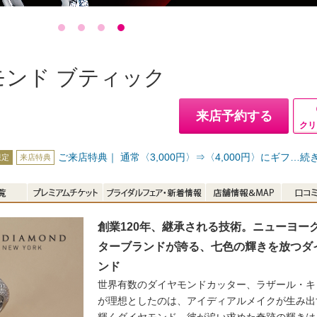
モンド ブティック
来店予約する
クリ
ご来店特典｜ 通常〈3,000円〉⇒〈4,000円〉にギフ
…
続
限定
来店特典
創業120年、継承される技術。ニューヨー
ターブランドが誇る、七色の輝きを放つダ
ンド
世界有数のダイヤモンドカッター、ラザール・キ
が理想としたのは、アイディアルメイクが生み出