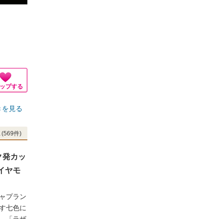
ップする
きを見る
(569件)
ク発カッ
イヤモ
ャプラン
す七色に