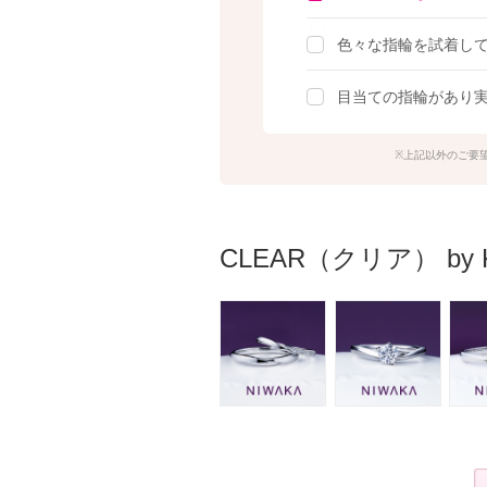
色々な指輪を試着し
目当ての指輪があり
上記以外のご要
CLEAR（クリア） b