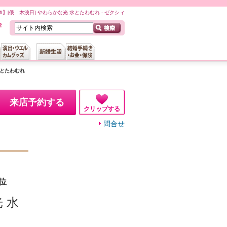
UMI】[俄 木洩日] やわらかな光 水とたわむれ - ゼクシィ
水とたわむれ
来店予約する
クリップする
問合せ
位
 水