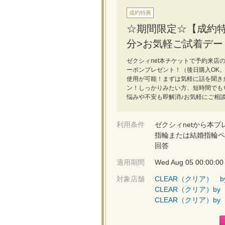
成約特典
☆期間限定☆【成約特典
分>お気軽ご試着デー
ゼクシィnet本チケットで予約来店の上
ーポンプレゼント！（後日購入OK。
使用が可能！まずは気軽に話を聞き
ン！しっかりみたい方、短時間でも
悩みや不安も即解消♪お気軽にご相
利用条件
ゼクシィnetから本プ
指輪または結婚指輪ペ
回答
適用期間
Wed Aug 05 00:00:00
対象店舗
CLEAR（クリア） b
CLEAR（クリア）by
CLEAR（クリア）by