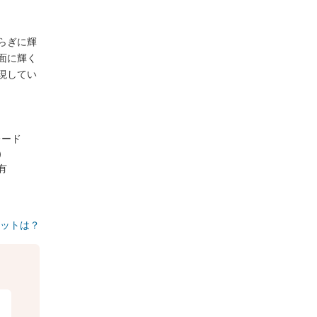
らぎに輝
面に輝く
現してい
レード
り）
有
ットは？