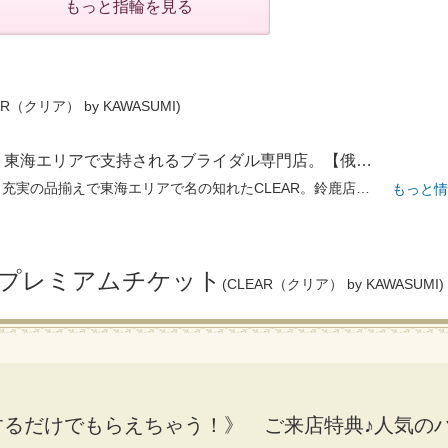
もっと指輪を見る
AR（クリア） by KAWASUMI)
指輪探しはここから！東海エリアで支持されるブライダル専門店。【俄】を中心に国内外の人気ブランドが豊富
年間1000組以上が来店！充実の品揃えで東海エリアで名の知れたCLEAR。鈴鹿店はシンプルから華やかデザインまで幅広く展開。また買い物ついでに立ち寄れるCLEARイオンモール津南店 ・豊川店は、人気ブランド【俄】を中心に価格帯も幅広い。「ここに来れば理想のリングが見つかる」と県内外からカップルが多数来店。多彩なテイストやブランドを気軽に着け比べられ、予算の相談にも親身に対応。満足度の高いアフターフォローも好評。
もっと情
！プレミアムチケット
(CLEAR（クリア） by KAWASUMI)
するだけでもらえちゃう！》 ご来店特典♪人気の