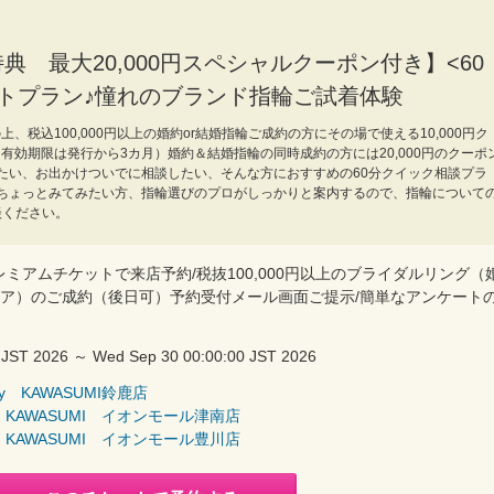
 最大20,000円スペシャルクーポン付き】<60
トプラン♪憧れのブランド指輪ご試着体験
、税込100,000円以上の婚約or結婚指輪ご成約の方にその場で使える10,000円ク
有効期限は発行から3カ月）婚約＆結婚指輪の同時成約の方には20,000円のクーポ
たい、お出かけついでに相談したい、そんな方におすすめの60分クイック相談プラ
ちょっとみてみたい方、指輪選びのプロがしっかりと案内するので、指輪について
談ください。
レミアムチケットで来店予約/税抜100,000円以上のブライダルリング（
ア）のご成約（後日可）予約受付メール画面ご提示/簡単なアンケート
 JST 2026 ～ Wed Sep 30 00:00:00 JST 2026
y KAWASUMI鈴鹿店
 KAWASUMI イオンモール津南店
 KAWASUMI イオンモール豊川店