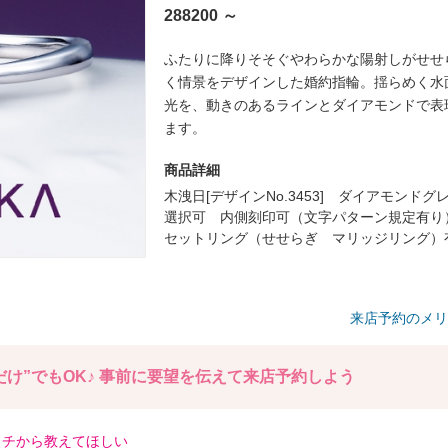
288200 ～
ふたりに降りそそぐやわらかな陽射しがせせ
く情景をデザインした婚約指輪。揺らめく水
光を、動きのあるラインとダイアモンドで表
ます。
商品詳細
木洩日[デザインNo.3453] ダイアモンドグ
選択可 内側刻印可（文字パターン規定有
セットリング（せせらぎ マリッジリング）
来店予約のメリ
け”でもOK♪
事前に要望を伝えて来店予約しよう
イチから教えてほしい