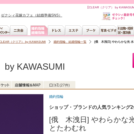
【CLEAR（クリア） by KAWAS
ゼクシィ花嫁カフェ（結婚準備SNS）
CLEAR（クリア） by KAWASUMI
婚約指輪、結婚指輪一覧
[俄 木洩日] やわらかな光 
by KAWASUMI
(27件)
婚約指輪
ショップ・ブランドの人気ランキング2
[俄 木洩日] やわらかな光
とたわむれ