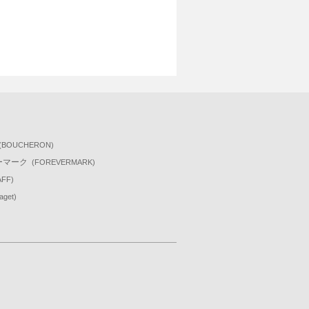
(BOUCHERON)
ーマーク
(FOREVERMARK)
AFF)
iaget)