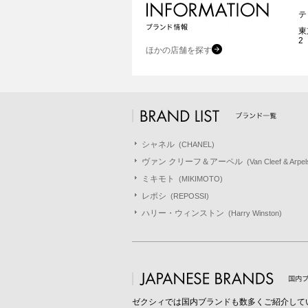
テ
東
2
ほかの店舗を探す
シャネル
(CHANEL)
ヴァン クリーフ＆アーペル
(Van Cleef & Arpel
ミキモト
(MIKIMOTO)
レポシ
(REPOSSI)
ハリー・ウィンストン
(Harry Winston)
ゼクシィでは国内ブランドも数多くご紹介して