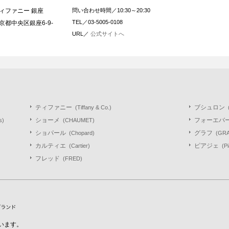
ィファニー 銀座
問い合わせ時間／10:30～20:30
TEL／03-5005-0108
京都中央区銀座6-9-
URL／
公式サイトへ
ティファニー
ブシュロン
(Tiffany & Co.)
ショーメ
フォーエバ
s)
(CHAUMET)
ショパール
グラフ
(Chopard)
(GR
カルティエ
ピアジェ
(Cartier)
(P
フレッド
(FRED)
います。