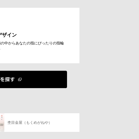
デザイン
類の中からあなたの指にぴったりの指輪
る
杢目金屋（もくめがねや）