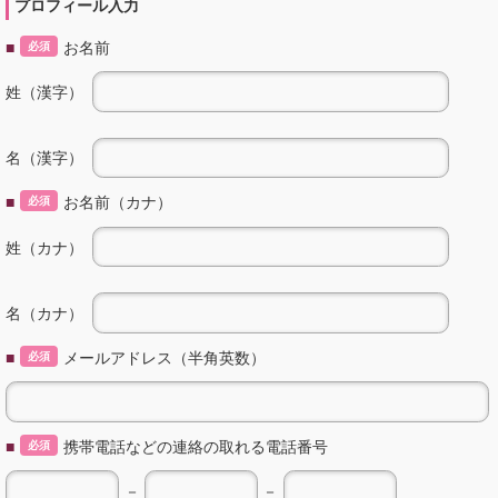
プロフィール入力
■
お名前
必須
姓（漢字）
名（漢字）
■
お名前（カナ）
必須
姓（カナ）
名（カナ）
■
メールアドレス（半角英数）
必須
■
携帯電話などの連絡の取れる電話番号
必須
－
－