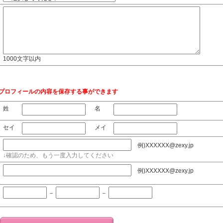
1000文字以内
でプロフィールの内容を保存する事ができます
姓
名
セイ
メイ
例)XXXXXX@zexy.jp
↓確認のため、もう一度入力してください
例)XXXXXX@zexy.jp
－
－