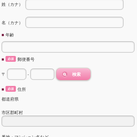
姓（カナ）
名（カナ）
■
年齢
■
郵便番号
必須
〒
-
検索
■
住所
必須
都道府県
市区郡町村
番地・マンション名など