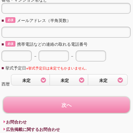
■
メールアドレス（半角英数）
必須
■
携帯電話などの連絡の取れる電話番号
必須
－
－
■
挙式予定日
※挙式予定日は未定でもかまいません。
未定
未定
未定
西暦
次へ
お問合わせ
広告掲載に関するお問合わせ