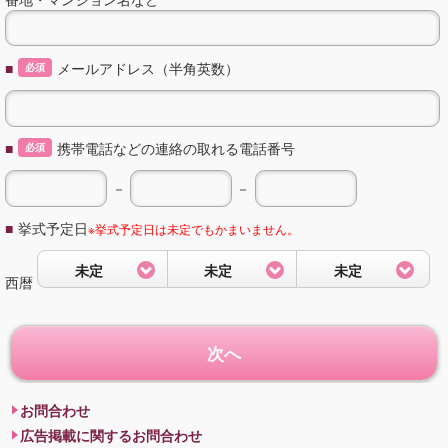
■
メールアドレス（半角英数）
必須
■
携帯電話などの連絡の取れる電話番号
必須
－
－
■
挙式予定日
※挙式予定日は未定でもかまいません。
未定
未定
未定
西暦
次へ
お問合わせ
広告掲載に関するお問合わせ