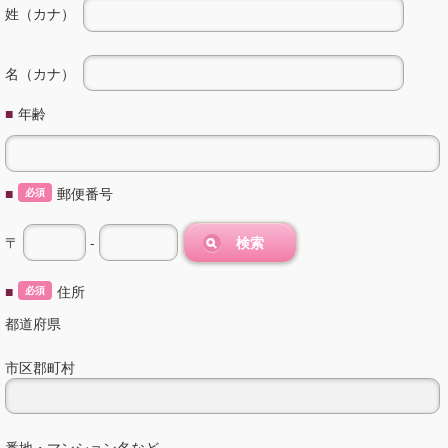
姓（カナ）
名（カナ）
■
年齢
■
郵便番号
必須
〒
-
検索
■
住所
必須
都道府県
市区郡町村
番地・マンション名など