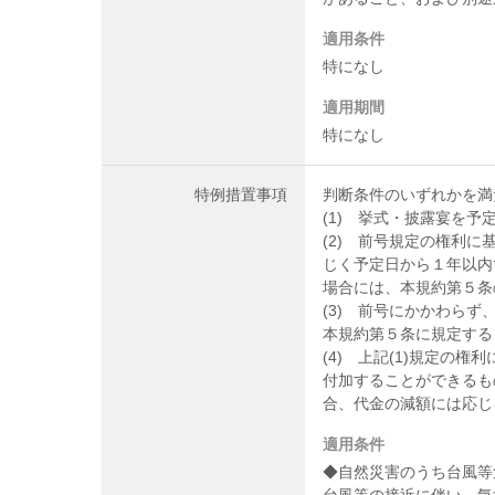
適用条件
特になし
適用期間
特になし
特例措置事項
判断条件のいずれかを満
(1) 挙式・披露宴を
(2) 前号規定の権利
じく予定日から１年以内
場合には、本規約第５条
(3) 前号にかかわら
本規約第５条に規定する
(4) 上記(1)規定
付加することができるも
合、代金の減額には応じ
適用条件
◆自然災害のうち台風等