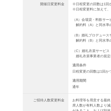
開催日変更料金
※日程変更の回数は1回
※日程変更料に加えて、
（A）会場貸・料飲サー
解約料（A）と同水準
（B）婚礼プロデュース
解約料（B）と同水準の
（C）婚礼衣裳サービス
婚礼衣裳事業者の規定
適用条件
日程変更の回数は1回か
適用期間
通年
ご招待人数変更料金
お料理等を用意する最終
席人数が有料人数より減
があること、および別途