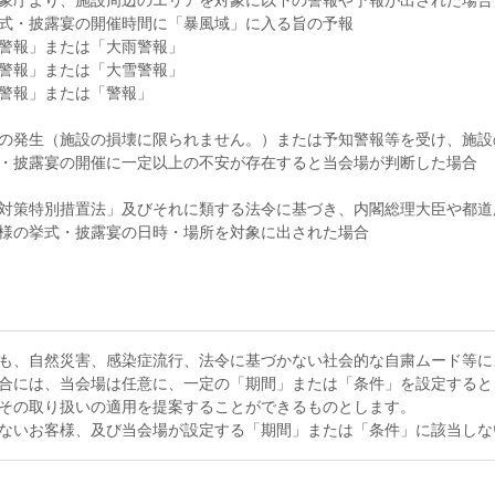
象庁より、施設周辺のエリアを対象に以下の警報や予報が出された場合
式・披露宴の開催時間に「暴風域」に入る旨の予報
警報」または「大雨警報」
警報」または「大雪警報」
警報」または「警報」
の発生（施設の損壊に限られません。）または予知警報等を受け、施設
・披露宴の開催に一定以上の不安が存在すると当会場が判断した場合
対策特別措置法」及びそれに類する法令に基づき、内閣総理大臣や都道
様の挙式・披露宴の日時・場所を対象に出された場合
も、自然災害、感染症流行、法令に基づかない社会的な自粛ムード等に
合には、当会場は任意に、一定の「期間」または「条件」を設定すると
その取り扱いの適用を提案することができるものとします。
ないお客様、及び当会場が設定する「期間」または「条件」に該当しな