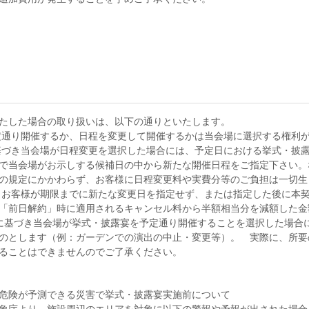
たした場合の取り扱いは、以下の通りといたします。
予定通り開催するか、日程を変更して開催するかは当会場に選択する権利
に基づき当会場が日程変更を選択した場合には、予定日における挙式・披
で当会場がお示しする候補日の中から新たな開催日程をご指定下さい。
の規定にかかわらず、お客様に日程変更料や実費分等のご負担は一切生
ず、お客様が期限までに新たな変更日を指定せず、または指定した後に本
「前日解約」時に適用されるキャンセル料から半額相当分を減額した金
の権利に基づき当会場が挙式・披露宴を予定通り開催することを選択した場
のとします（例：ガーデンでの演出の中止・変更等）。 実際に、所要
ることはできませんのでご了承ください。
危険が予測できる災害で挙式・披露宴実施前について