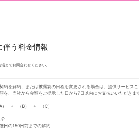
に伴う料金情報
会場までお問合わせください。
契約を解約、または披露宴の日程を変更される場合は、提供サービスご
額を、当社から金額をご提示した日から7日以内にお支払いいただきま
） + （B） + （C）
ス分
催日の150日前までの解約