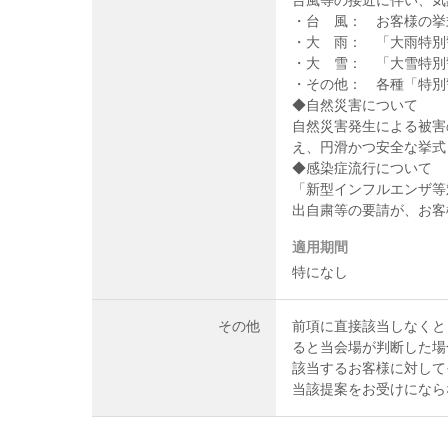
台風等の接近に伴い、気
・台 風： お客様の挙
・大 雨： 「大雨特別
・大 雪： 「大雪特別
・その他： 各種「特別
◆自然災害について
自然災害発生による被害
え、円滑かつ安全な挙式
◆感染症流行について
「新型インフルエンザ等
出自粛等の要請が、お客
適用期間
特になし
その他
前項に直接該当しなくと
ると当会場が判断した場
該当するお客様に対して
当該提案をお受けになら