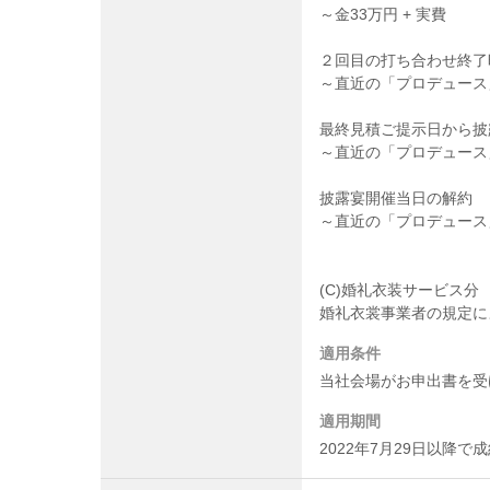
～金33万円 + 実費
２回目の打ち合わせ終了
～直近の「プロデュース」
最終見積ご提示日から披
～直近の「プロデュース」
披露宴開催当日の解約
～直近の「プロデュース
(C)婚礼衣装サービス分
婚礼衣裳事業者の規定に
適用条件
当社会場がお申出書を受
適用期間
2022年7月29日以降