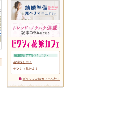
会場探し中！
ゼクシィ見たよ！
ゼクシィ花嫁カフェへ行く