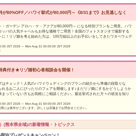
が80%OFF／ハワイ挙式が80,000円～《8/31まで》お見逃しなく
・ガーデン アロハ・ケ・アクアが80,000円～ になる特別プランをご用意。ハワ
ロッパの人気チャペルもお得な価格でご用意！全国のフォトスタジオで撮影する
トに！リゾ婚を考え始めた方は、100万組以上のお手伝いをしてきたワタベウェデ
0 JST 2026 ～ Mon Aug 31 00:00:00 JST 2026
様
特典付き★リゾ婚初心者相談会を開催！
ずはチェック！人気のハワイウェディングのプランの紹介から準備の段取りな
られるお二人にぴったりのフェアを開催します♪まだリゾ婚にするかどうしようか
決まっていない方もお気軽にご相談ください。最近挙式された方々の状況を知り
0 JST 2026 ～ Mon Aug 31 00:00:00 JST 2026
適用には条件がございます。詳しくは店舗までお問合せください。
）(熊本県全域)の新着情報・トピックス
ル宿泊プレゼントキャンペーン！