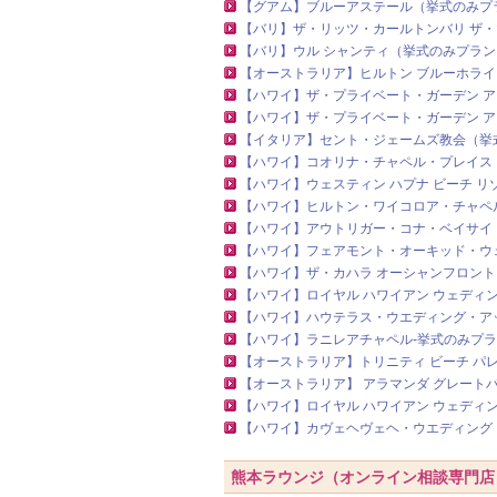
【グアム】ブルーアステール（挙式のみプ
【バリ】ザ・リッツ・カールトンバリ ザ
【バリ】ウル シャンティ（挙式のみプラン
【オーストラリア】ヒルトン ブルーホライ
【ハワイ】ザ・プライベート・ガーデン 
【ハワイ】ザ・プライベート・ガーデン 
【イタリア】セント・ジェームズ教会（挙
【ハワイ】コオリナ・チャペル・プレイス
【ハワイ】ウェスティン ハプナ ビーチ 
【ハワイ】ヒルトン・ワイコロア・チャペ
【ハワイ】アウトリガー・コナ・ベイサイ
【ハワイ】フェアモント・オーキッド・ウ
【ハワイ】ザ・カハラ オーシャンフロント
【ハワイ】ロイヤル ハワイアン ウェディ
【ハワイ】ハウテラス・ウエディング・ア
【ハワイ】ラニレアチャペル‐挙式のみプ
【オーストラリア】トリニティ ビーチ パ
【オーストラリア】 アラマンダ グレート
【ハワイ】ロイヤル ハワイアン ウェディ
【ハワイ】カヴェヘヴェヘ・ウエディング
熊本ラウンジ（オンライン相談専門店