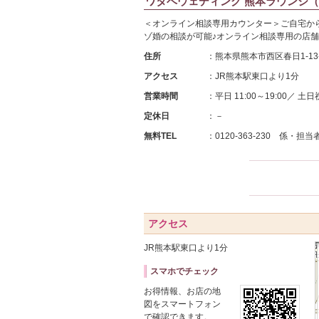
ワタベウェディング 熊本ラウンジ
＜オンライン相談専用カウンター＞ご自宅か
ゾ婚の相談が可能♪オンライン相談専用の店
住所
：熊本県熊本市西区春日1-1
アクセス
：JR熊本駅東口より1分
営業時間
：平日 11:00～19:00／ 土日祝
定休日
：－
無料TEL
：0120-363-230 係・
アクセス
JR熊本駅東口より1分
スマホでチェック
お得情報、お店の地
図をスマートフォン
で確認できます。