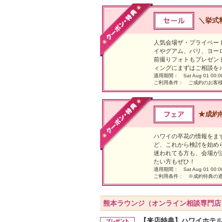
＼挙式料
人気会場ザ・プライベート
イやグアム、バリ、ヨー
前撮りフォトもプレゼン
ィングにまずはご相談を♪
適用期間： Sat Aug 01 00:00:0
ご利用条件： ご成約のお客
★成約
ハワイの卒花の情報をま
ど、これから検討を始め
迷われてる方も、会場が
たい方もぜひ！
適用期間： Sat Aug 01 00:00:0
ご利用条件： ※成約特典の
熊本ラウンジ（オンライン相談専門店
【来店特典】ハワイホテ