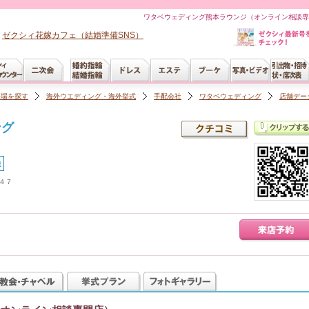
ワタベウェディング熊本ラウンジ（オンライン相談専
ゼクシィ花嫁カフェ（結婚準備SNS）
会場を探す
海外ウエディング・海外挙式
手配会社
ワタベウェディング
店舗デー
ング
載
４７