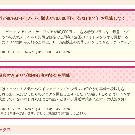
が80%OFF／ハワイ挙式が80,000円～《8/31まで》お見逃しなく
・ガーデン アロハ・ケ・アクアが80,000円～ になる特別プランをご用意。ハワ
ロッパの人気チャペルもお得な価格でご用意！全国のフォトスタジオで撮影する
トに！リゾ婚を考え始めた方は、100万組以上のお手伝いをしてきたワタベウェデ
0 JST 2026 ～ Mon Aug 31 00:00:00 JST 2026
様
特典付き★リゾ婚初心者相談会を開催！
ずはチェック！人気のハワイウェディングのプランの紹介から準備の段取りな
られるお二人にぴったりのフェアを開催します♪まだリゾ婚にするかどうしようか
決まっていない方もお気軽にご相談ください。最近挙式された方々の状況を知り
0 JST 2026 ～ Mon Aug 31 00:00:00 JST 2026
適用には条件がございます。詳しくは店舗までお問合せください。
ックス