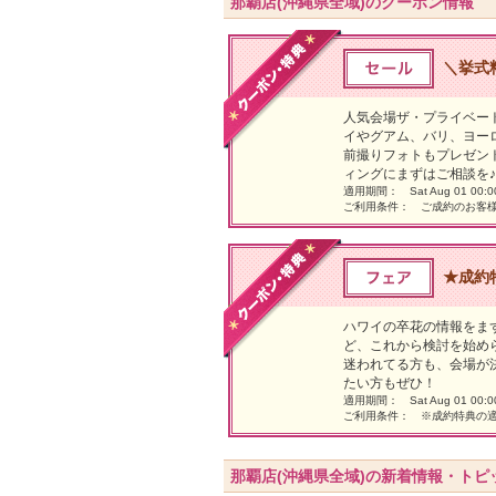
那覇店(沖縄県全域)のクーポン情報
＼挙式料
人気会場ザ・プライベート
イやグアム、バリ、ヨー
前撮りフォトもプレゼン
ィングにまずはご相談を♪
適用期間： Sat Aug 01 00:00:0
ご利用条件： ご成約のお客
★成約
ハワイの卒花の情報をま
ど、これから検討を始め
迷われてる方も、会場が
たい方もぜひ！
適用期間： Sat Aug 01 00:00:0
ご利用条件： ※成約特典の
那覇店(沖縄県全域)の新着情報・トピ