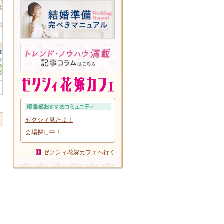
ゼクシィ見たよ！
会場探し中！
ゼクシィ花嫁カフェへ行く