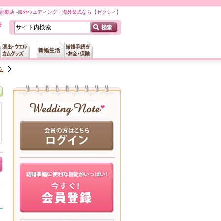
那覇店 -海外ウエディング・海外挙式なら【ゼクシィ】
タ