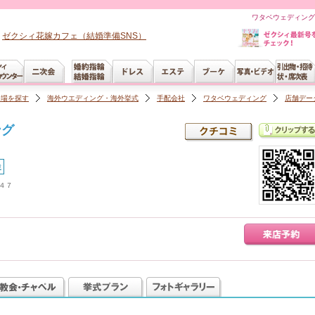
ワタベウェディング
ゼクシィ花嫁カフェ（結婚準備SNS）
会場を探す
海外ウエディング・海外挙式
手配会社
ワタベウェディング
店舗デー
ング
載
４７