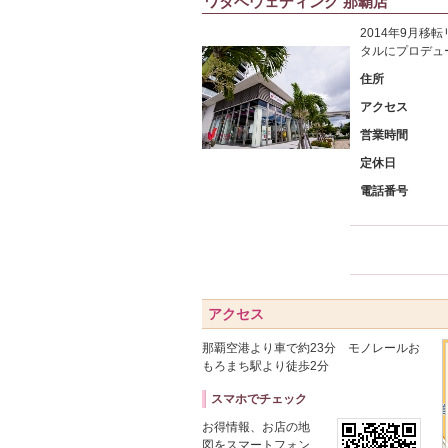
ワタベウェディング 那覇店
2014年9月
タルにプロデュ
住所
アクセス
営業時間
定休日
電話番号
アクセス
那覇空港より車で約23分 モノレールお
もろまち駅より徒歩2分
スマホでチェック
お得情報、お店の地
図をスマートフォン